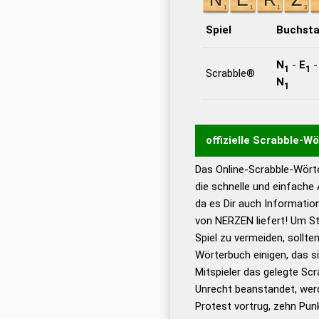
Spiel
Buchst
N
-
E
1
1
Scrabble®
N
1
offizielle Scrabble-W
Das Online-Scrabble-Wörte
Wortwurzel liefert mit 
die schnelle und einfache
Wortanalyse-Algorithmu
da es Dir auch Informati
Wortbedeutung, Worttr
von NERZEN liefert! Um St
Gültigkeit eines Wortes 
Spiel zu vermeiden, sollten
bestimmen!
zugelassene
Wörterbuch einigen, das s
Wörterbücher sind:
Mitspieler das gelegte Sc
Unrecht beanstandet, werd
Dud
Protest vortrug, zehn Pu
Bä