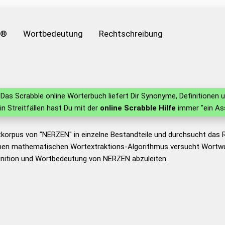
e®
Wortbedeutung
Rechtschreibung
Das Scrabble online Wörterbuch liefert Dir Synonyme, Definitione
 in Streitfällen hast Du mit der
online Scrabble Hilfe
immer "ein As
tkorpus von "NERZEN" in einzelne Bestandteile und durchsucht das
nen mathematischen Wortextraktions-Algorithmus versucht Wortwu
inition und Wortbedeutung von NERZEN abzuleiten.