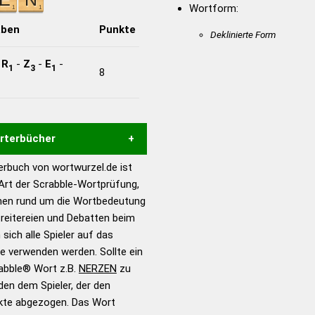
Wortform:
aben
Punkte
Deklinierte Form
-
R
-
Z
-
E
-
1
3
1
8
örterbücher
rbuch von wortwurzel.de ist
Hilfe eines semantischen
 Art der Scrabble-Wortprüfung,
s gute Anhaltspunkte zu
onen rund um die Wortbedeutung
ennung und Wortform, um die
reitereien und Debatten beim
für das Scrabble-Spiel zu
 sich alle Spieler auf das
 Turnier Scrabble-
ie verwenden werden. Sollte ein
rabble® Wort z.B.
NERZEN
zu
en dem Spieler, der den
en – Standardwerk in 12
nkte abgezogen. Das Wort
nden