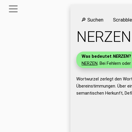
🔎 Suchen
Scrabbl
NERZEN
Was bedeutet
NERZEN
?
NERZEN
. Bei Fehlern oder
Wortwurzel zerlegt den Wor
Übereinstimmungen. Über ei
semantischen Herkunft, Def