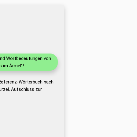
n und Wortbedeutungen von
s im Ärmel"!
 Referenz-Wörterbuch nach
rzel, Aufschluss zur