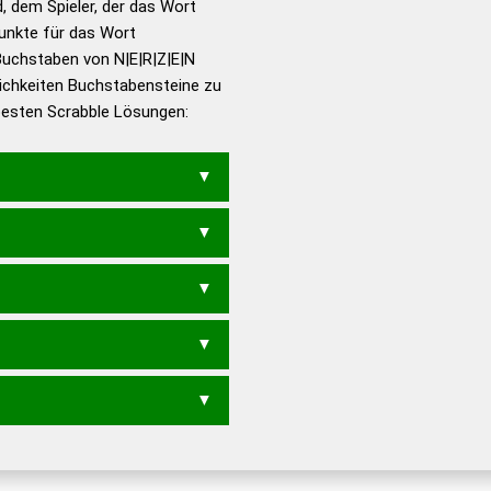
d, dem Spieler, der das Wort
en – Richtiges und gutes
Punkte für das Wort
utsch
Buchstaben von N|E|R|Z|E|N
ichkeiten Buchstabensteine zu
en – Die deutsche Grammatik
 besten Scrabble Lösungen:
en – Deutsches