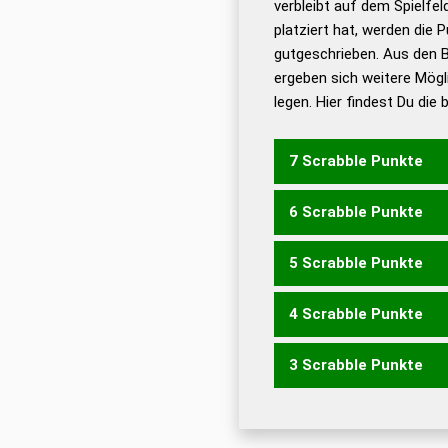
verbleibt auf dem Spielfel
Dud
platziert hat, werden die 
De
gutgeschrieben. Aus den 
ergeben sich weitere Mögl
Dud
legen. Hier findest Du die
Dud
Universalwörterbuch
7 Scrabble Punkte
6 Scrabble Punkte
NENZE
5 Scrabble Punkte
RENZ
4 Scrabble Punkte
ZER
RENEN
RENNE
3 Scrabble Punkte
EREN
NEER
RENE
RENN
ERN
NEE
REE
REN