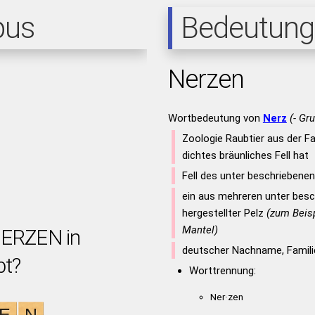
pus
Bedeutung
Nerzen
Wortbedeutung von
Nerz
(- Gr
Zoologie Raubtier aus der Fa
dichtes bräunliches Fell hat
Fell des unter beschriebenen
ein aus mehreren unter besc
hergestellter Pelz
(zum Beisp
Mantel)
NERZEN in
deutscher Nachname, Famil
bt?
Worttrennung:
Ner·zen