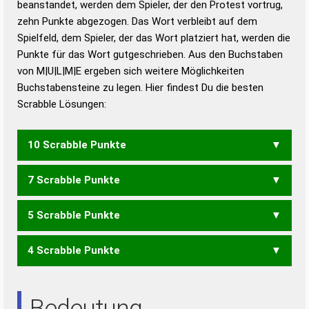
beanstandet, werden dem Spieler, der den Protest vortrug,
Duden – Standardwerk in 12 Bänden
zehn Punkte abgezogen. Das Wort verbleibt auf dem
Duden – Richtiges und gutes
Spielfeld, dem Spieler, der das Wort platziert hat, werden die
Deutsch
Punkte für das Wort gutgeschrieben. Aus den Buchstaben
von M|U|L|M|E ergeben sich weitere Möglichkeiten
Duden – Die deutsche Grammatik
Buchstabensteine zu legen. Hier findest Du die besten
Duden – Deutsches
Scrabble Lösungen:
Universalwörterbuch
10 Scrabble Punkte
7 Scrabble Punkte
LUMME
5 Scrabble Punkte
MUM
4 Scrabble Punkte
EMU
LEU
Bedeutung