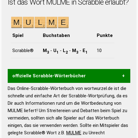
Ist das Wort MULME in Scrabble erlaubt?
Spiel
Buchstaben
Punkte
Scrabble®
M
-
U
-
L
-
M
-
E
10
3
1
2
3
1
offizielle Scrabble-Wörterbücher
Das Online-Scrabble-Wörterbuch von wortwurzel.de ist die
Wortwurzel liefert mit Hilfe eines semantischen
schnelle und einfache Art der Scrabble-Wortprüfung, da es
Wortanalyse-Algorithmus gute Anhaltspunkte zu
Dir auch Informationen rund um die Wortbedeutung von
Wortbedeutung, Worttrennung und Wortform, um die
MULME liefert! Um Streitereien und Debatten beim Spiel zu
Gültigkeit eines Wortes für das Scrabble-Spiel zu
vermeiden, sollten sich alle Spieler auf das Wörterbuch
bestimmen!
zugelassene Turnier Scrabble-
einigen, das sie verwenden werden. Sollte ein Mitspieler das
Wörterbücher sind:
gelegte Scrabble® Wort z.B.
MULME
zu Unrecht