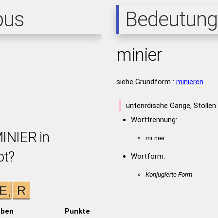
pus
Bedeutung
minier
siehe Grundform :
minieren
unterirdische Gänge, Stollen
Worttrennung:
MINIER in
mi·nier
bt?
Wortform:
Konjugierte Form
aben
Punkte