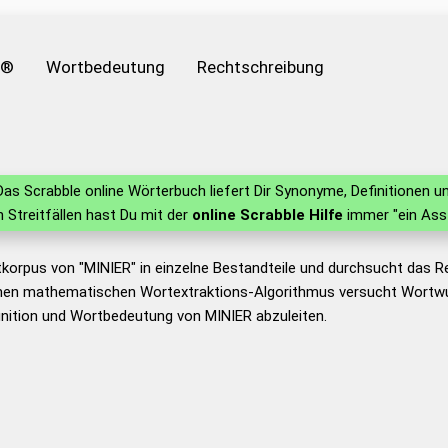
e®
Wortbedeutung
Rechtschreibung
as Scrabble online Wörterbuch liefert Dir Synonyme, Definitionen
in Streitfällen hast Du mit der
online Scrabble Hilfe
immer "ein Ass
korpus von "MINIER" in einzelne Bestandteile und durchsucht das 
nen mathematischen Wortextraktions-Algorithmus versucht Wortwu
nition und Wortbedeutung von MINIER abzuleiten.