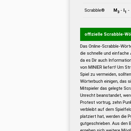
Scrabble®
M
-
I
-
3
1
offizielle Scrabble-W
Das Online-Scrabble-Wörte
Wortwurzel liefert mit 
die schnelle und einfache
Wortanalyse-Algorithmu
da es Dir auch Informati
Wortbedeutung, Worttr
von MINIER liefert! Um St
Gültigkeit eines Wortes 
Spiel zu vermeiden, sollten
bestimmen!
zugelassene
Wörterbuch einigen, das s
Wörterbücher sind:
Mitspieler das gelegte Sc
Unrecht beanstandet, werd
Dud
Protest vortrug, zehn Pu
Bä
verbleibt auf dem Spielfel
Dud
platziert hat, werden die 
De
gutgeschrieben. Aus den B
ergeben sich weitere Mögl
Dud