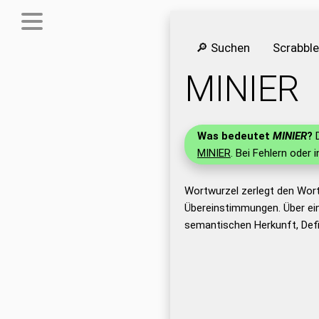
🔎 Suchen
Scrabbl
MINIER
Was bedeutet
MINIER
?
D
MINIER
. Bei Fehlern oder 
Wortwurzel zerlegt den Wort
Übereinstimmungen. Über ei
semantischen Herkunft, Defi