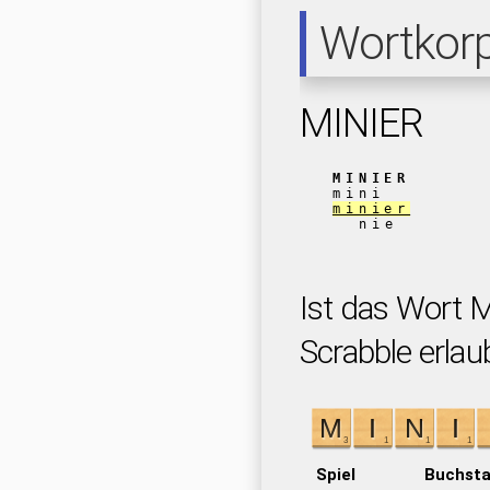
Wortkor
MINIER
MINIER
mini
minier
nie
Ist das Wort 
Scrabble erlau
Spiel
Buchst