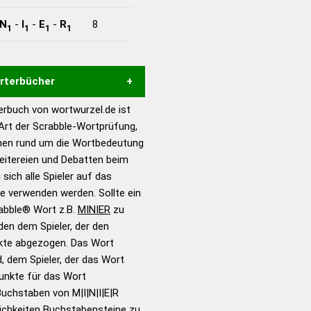
N
-
I
-
E
-
R
8
1
1
1
1
örterbücher
rbuch von wortwurzel.de ist
Hilfe eines semantischen
 Art der Scrabble-Wortprüfung,
s gute Anhaltspunkte zu
onen rund um die Wortbedeutung
ennung und Wortform, um die
reitereien und Debatten beim
für das Scrabble-Spiel zu
 sich alle Spieler auf das
 Turnier Scrabble-
ie verwenden werden. Sollte ein
rabble® Wort z.B.
MINIER
zu
en dem Spieler, der den
en – Standardwerk in 12
nkte abgezogen. Das Wort
nden
d, dem Spieler, der das Wort
en – Richtiges und gutes
Punkte für das Wort
utsch
uchstaben von M|I|N|I|E|R
ichkeiten Buchstabensteine zu
en – Die deutsche Grammatik