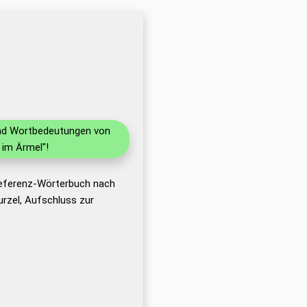
 und Wortbedeutungen von
 im Ärmel"!
Referenz-Wörterbuch nach
rzel, Aufschluss zur