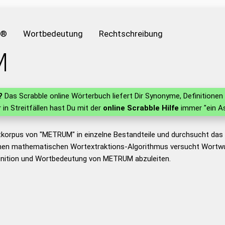
e®
Wortbedeutung
Rechtschreibung
M
?
Das Scrabble online Wörterbuch liefert Dir Synonyme, Definition
r in Streitfällen hast Du mit der
online Scrabble Hilfe
immer "ein As
tkorpus von "METRUM" in einzelne Bestandteile und durchsucht da
nen mathematischen Wortextraktions-Algorithmus versucht Wortwu
inition und Wortbedeutung von METRUM abzuleiten.