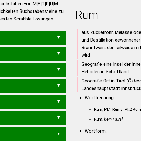
utsch
Buchstaben von M|E|T|R|U|M
ichkeiten Buchstabensteine zu
Rum
en – Die deutsche Grammatik
 besten Scrabble Lösungen:
en – Deutsches
aus Zuckerrohr, Melasse ode
und Destillation gewonnener
Branntwein, der teilweise m
wird
Geografie eine Insel der Inne
Hebriden in Schottland
Geografie Ort in Tirol
(Österr
UTER
TRUME
TURME
Landeshauptstadt Innsbruc
Worttrennung:
E
TERM
TURM
Rum, Pl.1 Rums, Pl.2 Ru
Rum,
kein Plural
Wortform: