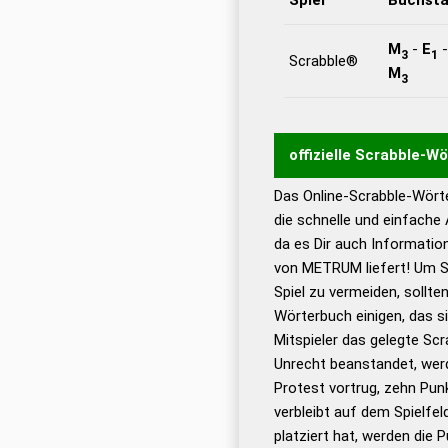
M
-
E
3
1
Scrabble®
M
3
offizielle Scrabble-W
Das Online-Scrabble-Wörte
Wortwurzel liefert mit 
die schnelle und einfache
Wortanalyse-Algorithmu
da es Dir auch Informati
Wortbedeutung, Worttr
von METRUM liefert! Um S
Gültigkeit eines Wortes 
Spiel zu vermeiden, sollten
bestimmen!
zugelassene
Wörterbuch einigen, das s
Wörterbücher sind:
Mitspieler das gelegte Sc
Unrecht beanstandet, werd
Dud
Protest vortrug, zehn Pu
Bä
verbleibt auf dem Spielfel
Dud
platziert hat, werden die 