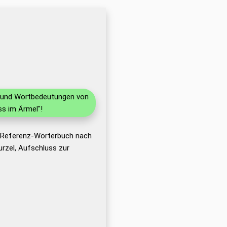
en und Wortbedeutungen von
s im Ärmel"!
s Referenz-Wörterbuch nach
rzel, Aufschluss zur