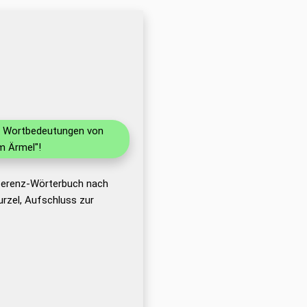
nd Wortbedeutungen von
m Ärmel"!
eferenz-Wörterbuch nach
rzel, Aufschluss zur