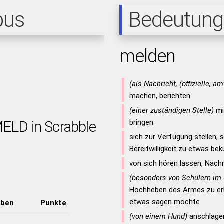
pus
Bedeutung
melden
(als Nachricht, (offizielle, a
machen, berichten
(einer zuständigen Stelle)
mit
MELD in Scrabble
bringen
sich zur Verfügung stellen; s
Bereitwilligkeit zu etwas be
von sich hören lassen, Nach
(besonders von Schülern im 
Hochheben des Armes zu er
etwas sagen möchte
aben
Punkte
(von einem Hund)
anschlagen