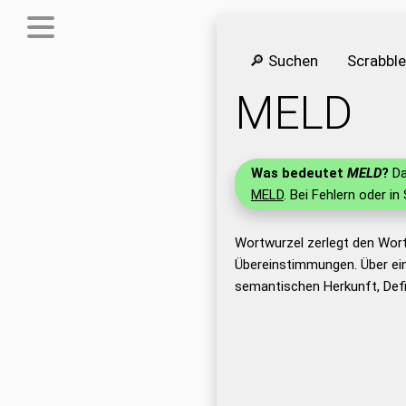
🔎 Suchen
Scrabbl
MELD
Was bedeutet
MELD
?
Da
MELD
. Bei Fehlern oder in
Wortwurzel zerlegt den Wor
Übereinstimmungen. Über ei
semantischen Herkunft, Def