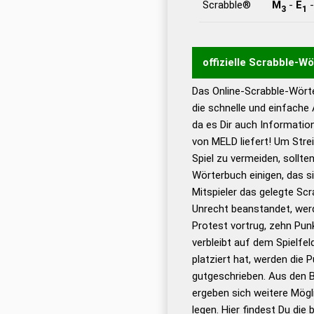
Scrabble®
M
-
E
3
1
offizielle Scrabble-W
Das Online-Scrabble-Wörte
Wortwurzel liefert mit 
die schnelle und einfache
Wortanalyse-Algorithmu
da es Dir auch Informati
Wortbedeutung, Worttr
von MELD liefert! Um Stre
Gültigkeit eines Wortes 
Spiel zu vermeiden, sollten
bestimmen!
zugelassene
Wörterbuch einigen, das s
Wörterbücher sind:
Mitspieler das gelegte Sc
Unrecht beanstandet, werd
Dud
Protest vortrug, zehn Pu
Bä
verbleibt auf dem Spielfel
Dud
platziert hat, werden die 
De
gutgeschrieben. Aus den 
ergeben sich weitere Mögl
Dud
legen. Hier findest Du die