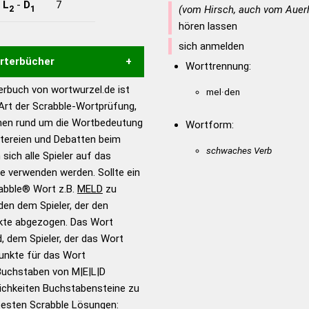
-
L
-
D
7
2
1
(vom Hirsch, auch vom Auer
hören lassen
sich anmelden
örterbücher
Worttrennung:
rbuch von wortwurzel.de ist
mel·den
Hilfe eines semantischen
 Art der Scrabble-Wortprüfung,
s gute Anhaltspunkte zu
onen rund um die Wortbedeutung
Wortform:
ennung und Wortform, um die
itereien und Debatten beim
für das Scrabble-Spiel zu
schwaches Verb
 sich alle Spieler auf das
 Turnier Scrabble-
ie verwenden werden. Sollte ein
rabble® Wort z.B.
MELD
zu
en dem Spieler, der den
en – Standardwerk in 12
nkte abgezogen. Das Wort
nden
d, dem Spieler, der das Wort
en – Richtiges und gutes
Punkte für das Wort
utsch
Buchstaben von M|E|L|D
ichkeiten Buchstabensteine zu
en – Die deutsche Grammatik
 besten Scrabble Lösungen: