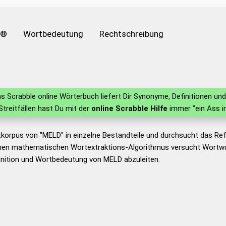
e®
Wortbedeutung
Rechtschreibung
s Scrabble online Wörterbuch liefert Dir Synonyme, Definitionen u
 Streitfällen hast Du mit der
online Scrabble Hilfe
immer "ein Ass i
tkorpus von "MELD" in einzelne Bestandteile und durchsucht das R
nen mathematischen Wortextraktions-Algorithmus versucht Wortwu
inition und Wortbedeutung von MELD abzuleiten.