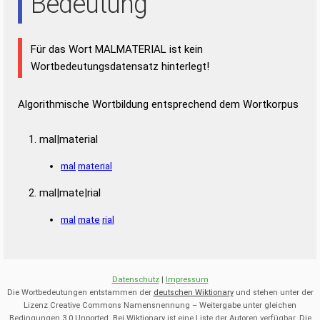
Bedeutung
Für das Wort MALMATERIAL ist kein
Wortbedeutungsdatensatz hinterlegt!
Algorithmische Wortbildung entsprechend dem Wortkorpus
mal|material
mal
material
mal|mate|rial
mal
mate
rial
Datenschutz
|
Impressum
Die Wortbedeutungen entstammen der
deutschen Wiktionary
und stehen unter der
Lizenz Creative Commons Namensnennung – Weitergabe unter gleichen
Bedingungen 3.0 Unported. Bei Wiktionary ist eine Liste der Autoren verfügbar. Die