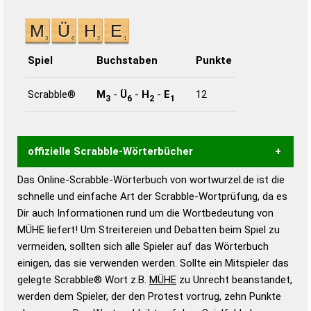
Spiel
Buchstaben
Punkte
Scrabble®
M
-
Ü
-
H
-
E
12
3
6
2
1
offizielle Scrabble-Wörterbücher
Das Online-Scrabble-Wörterbuch von wortwurzel.de ist die
Wortwurzel liefert mit Hilfe eines semantischen
schnelle und einfache Art der Scrabble-Wortprüfung, da es
Wortanalyse-Algorithmus gute Anhaltspunkte zu
Dir auch Informationen rund um die Wortbedeutung von
Wortbedeutung, Worttrennung und Wortform, um die
MÜHE liefert! Um Streitereien und Debatten beim Spiel zu
Gültigkeit eines Wortes für das Scrabble-Spiel zu
vermeiden, sollten sich alle Spieler auf das Wörterbuch
bestimmen!
zugelassene Turnier Scrabble-
einigen, das sie verwenden werden. Sollte ein Mitspieler das
Wörterbücher sind:
gelegte Scrabble® Wort z.B.
MÜHE
zu Unrecht beanstandet,
werden dem Spieler, der den Protest vortrug, zehn Punkte
Duden – Standardwerk in 12 Bänden