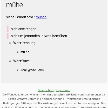
mühe
siehe Grundform :
mühen
sich anstrengen
sich um jemanden, etwas bemühen
Worttrennung:
mü·he
Wortform:
Konjugierte Form
Datenschutz
|
Impressum
Die Wortbedeutungen entstammen der
deutschen Wiktionary
und stehen unter der
Lizenz Creative Commons Namensnennung – Weitergabe unter gleichen
Bedingungen 3.0 Unported. Bei Wiktionary ist eine Liste der Autoren verfügbar. Die
Artikel zur Wortbedeutung wurden über einen semantischen Computer-Algorithmus