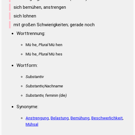
sich bemühen, anstrengen
sich lohnen
mit großen Schwierigkeiten; gerade noch
Worttrennung:
Mü·he,
Plural
Mü·hen
Mü·he,
Plural
Mü·hes
Wortform:
Substantiv
Substantiv,Nachname
Substantiv, feminin
(die)
Synonyme:
Anstrengung
,
Belastung
,
Bemühung
,
Beschwerlichkeit
,
Mühsal