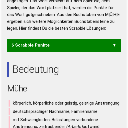
abgezogen. Das Wort verbleibt auf dem Spielfeld, dem
Duden – Richtiges und gutes
Spieler, der das Wort platziert hat, werden die Punkte für
Deutsch
das Wort gutgeschrieben. Aus den Buchstaben von M|Ü|H|E
ergeben sich weitere Möglichkeiten Buchstabensteine zu
Duden – Die deutsche Grammatik
legen. Hier findest Du die besten Scrabble Lösungen:
Duden – Deutsches
Universalwörterbuch
6 Scrabble Punkte
HEM
Bedeutung
Mühe
körperlich, körperliche oder geistig, geistige Anstrengung
deutschsprachiger Nachname, Familienname
mit Schwierigkeiten, Belastungen verbundene
Anstrengung; zeitraubender
(Arbeits)
aufwand