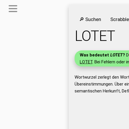
🔎 Suchen
Scrabbl
LOTET
Was bedeutet
LOTET
?
Da
LOTET
. Bei Fehlern oder i
Wortwurzel zerlegt den Wor
Übereinstimmungen. Über ei
semantischen Herkunft, Def