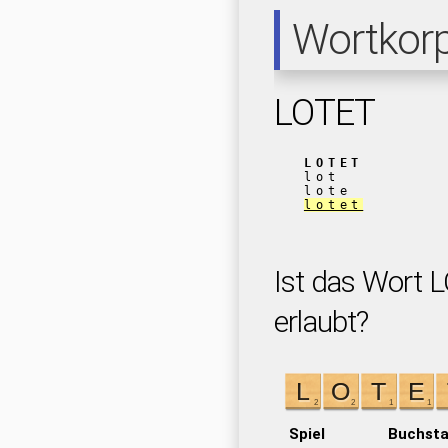
Wortkor
LOTET
LOTET
lot
lote
lotet
Ist das Wort 
erlaubt?
Spiel
Buchst