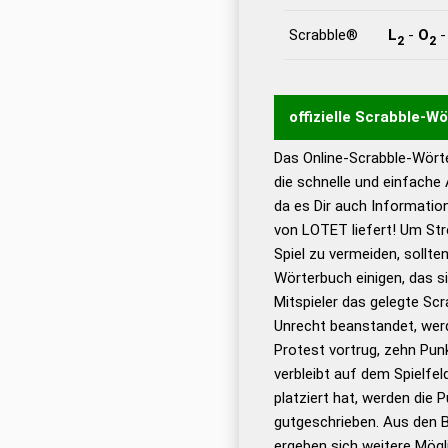
Scrabble®
L
-
O
2
2
offizielle Scrabble-W
Das Online-Scrabble-Wörte
Wortwurzel liefert mit 
die schnelle und einfache
Wortanalyse-Algorithmu
da es Dir auch Informati
Wortbedeutung, Worttr
von LOTET liefert! Um Str
Gültigkeit eines Wortes 
Spiel zu vermeiden, sollten
bestimmen!
zugelassene
Wörterbuch einigen, das s
Wörterbücher sind:
Mitspieler das gelegte Sc
Unrecht beanstandet, werd
Dud
Protest vortrug, zehn Pu
Bä
verbleibt auf dem Spielfel
Dud
platziert hat, werden die 
De
gutgeschrieben. Aus den 
ergeben sich weitere Mögl
Dud