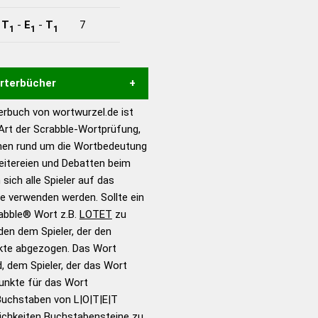
-
T
-
E
-
T
7
1
1
1
örterbücher
rbuch von wortwurzel.de ist
Hilfe eines semantischen
 Art der Scrabble-Wortprüfung,
s gute Anhaltspunkte zu
onen rund um die Wortbedeutung
ennung und Wortform, um die
eitereien und Debatten beim
für das Scrabble-Spiel zu
 sich alle Spieler auf das
 Turnier Scrabble-
ie verwenden werden. Sollte ein
rabble® Wort z.B.
LOTET
zu
en dem Spieler, der den
en – Standardwerk in 12
nkte abgezogen. Das Wort
nden
d, dem Spieler, der das Wort
en – Richtiges und gutes
Punkte für das Wort
utsch
Buchstaben von L|O|T|E|T
ichkeiten Buchstabensteine zu
en – Die deutsche Grammatik