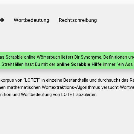
e®
Wortbedeutung
Rechtschreibung
s Scrabble online Wörterbuch liefert Dir Synonyme, Definitionen 
n Streitfällen hast Du mit der
online Scrabble Hilfe
immer "ein Ass 
tkorpus von "LOTET" in einzelne Bestandteile und durchsucht das 
nen mathematischen Wortextraktions-Algorithmus versucht Wortwu
inition und Wortbedeutung von LOTET abzuleiten.