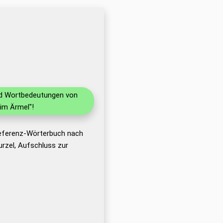
und Wortbedeutungen von
im Ärmel"!
Referenz-Wörterbuch nach
rzel, Aufschluss zur