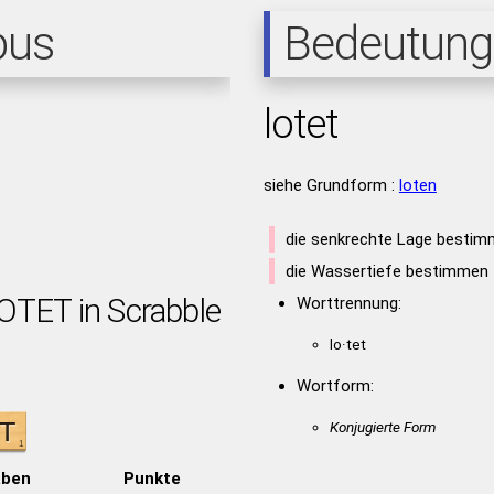
pus
Bedeutung
lotet
siehe Grundform :
loten
die senkrechte Lage besti
die Wassertiefe bestimmen
LOTET in Scrabble
Worttrennung:
lo·tet
Wortform:
Konjugierte Form
aben
Punkte