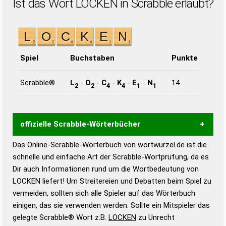
Ist das Wort LOCKEN in Scrabble erlaubt?
Spiel
Buchstaben
Punkte
Scrabble®
L
-
O
-
C
-
K
-
E
-
N
14
2
2
4
4
1
1
offizielle Scrabble-Wörterbücher
Das Online-Scrabble-Wörterbuch von wortwurzel.de ist die
Wortwurzel liefert mit Hilfe eines semantischen
schnelle und einfache Art der Scrabble-Wortprüfung, da es
Wortanalyse-Algorithmus gute Anhaltspunkte zu
Dir auch Informationen rund um die Wortbedeutung von
Wortbedeutung, Worttrennung und Wortform, um die
LOCKEN liefert! Um Streitereien und Debatten beim Spiel zu
Gültigkeit eines Wortes für das Scrabble-Spiel zu
vermeiden, sollten sich alle Spieler auf das Wörterbuch
bestimmen!
zugelassene Turnier Scrabble-
einigen, das sie verwenden werden. Sollte ein Mitspieler das
Wörterbücher sind:
gelegte Scrabble® Wort z.B.
LOCKEN
zu Unrecht