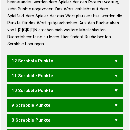
beanstandet, werden dem Spieler, der den Protest vortrug,
Duden – Standardwerk in 12 Bänden
zehn Punkte abgezogen. Das Wort verbleibt auf dem
Duden – Richtiges und gutes
Spielfeld, dem Spieler, der das Wort platziert hat, werden die
Deutsch
Punkte für das Wort gutgeschrieben. Aus den Buchstaben
von L|O|C|K|E|N ergeben sich weitere Möglichkeiten
Duden – Die deutsche Grammatik
Buchstabensteine zu legen. Hier findest Du die besten
Duden – Deutsches
Scrabble Lösungen:
Universalwörterbuch
12 Scrabble Punkte
11 Scrabble Punkte
NOCKE
10 Scrabble Punkte
COKE
LECK
NOCK
9 Scrabble Punkte
NECK
CLONE
KLONE
ONKEL
8 Scrabble Punkte
ECK
CLON
KLON