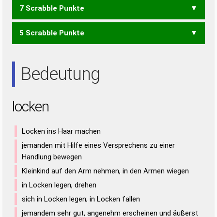
7 Scrabble Punkte
KLO
LOK
LENK
5 Scrabble Punkte
LEK
NOK
LEO
OLE
Bedeutung
locken
Locken ins Haar machen
jemanden mit Hilfe eines Versprechens zu einer
Handlung bewegen
Kleinkind auf den Arm nehmen, in den Armen wiegen
in Locken legen, drehen
sich in Locken legen; in Locken fallen
jemandem sehr gut, angenehm erscheinen und äußerst