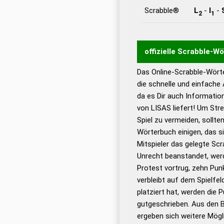
Scrabble®
L
-
I
-
2
1
offizielle Scrabble-W
Das Online-Scrabble-Wörte
Wortwurzel liefert mit 
die schnelle und einfache
Wortanalyse-Algorithmu
da es Dir auch Informati
Wortbedeutung, Worttr
von LISAS liefert! Um Str
Gültigkeit eines Wortes 
Spiel zu vermeiden, sollten
bestimmen!
zugelassene
Wörterbuch einigen, das s
Wörterbücher sind:
Mitspieler das gelegte Sc
Unrecht beanstandet, werd
Dud
Protest vortrug, zehn Pu
Bä
verbleibt auf dem Spielfel
Dud
platziert hat, werden die 
De
gutgeschrieben. Aus den B
ergeben sich weitere Mögl
Dud