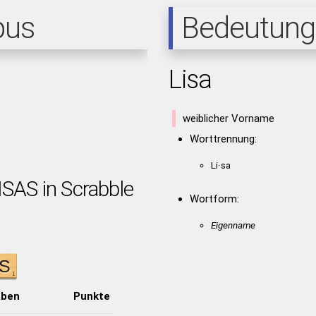
pus
Bedeutung
Lisa
weiblicher Vorname
Worttrennung:
Li·sa
ISAS in Scrabble
Wortform:
Eigenname
aben
Punkte