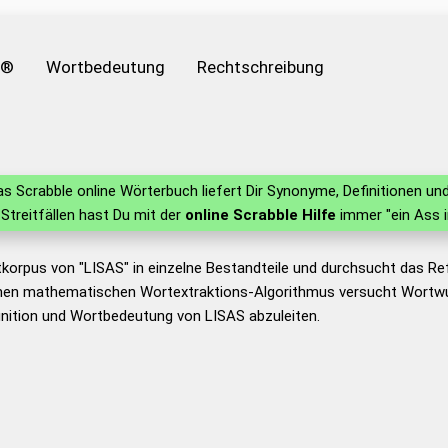
e®
Wortbedeutung
Rechtschreibung
s Scrabble online Wörterbuch liefert Dir Synonyme, Definitionen 
n Streitfällen hast Du mit der
online Scrabble Hilfe
immer "ein Ass 
korpus von "LISAS" in einzelne Bestandteile und durchsucht das R
nen mathematischen Wortextraktions-Algorithmus versucht Wortwu
nition und Wortbedeutung von LISAS abzuleiten.