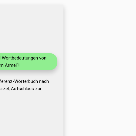
und Wortbedeutungen von
im Ärmel"!
eferenz-Wörterbuch nach
rzel, Aufschluss zur