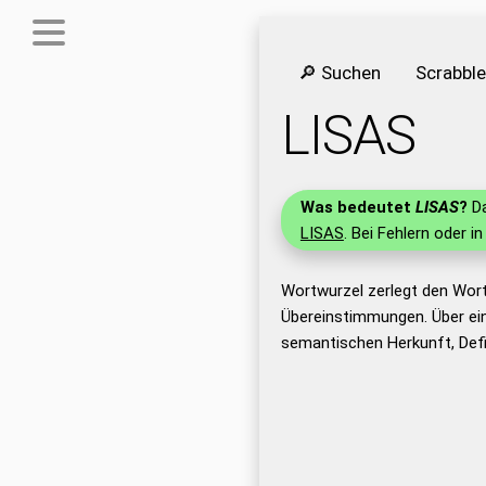
🔎 Suchen
Scrabbl
LISAS
Was bedeutet
LISAS
?
Da
LISAS
. Bei Fehlern oder i
Wortwurzel zerlegt den Wort
Übereinstimmungen. Über ei
semantischen Herkunft, Defi