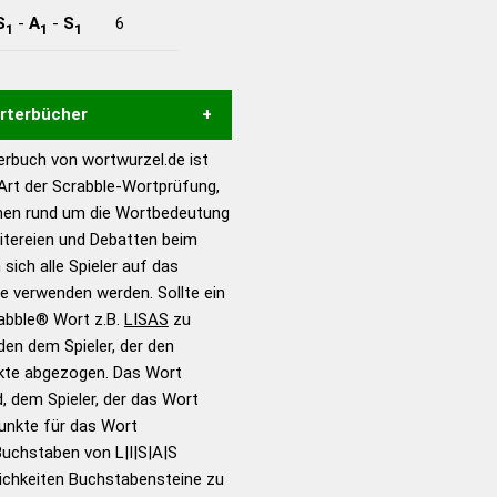
S
-
A
-
S
6
1
1
1
örterbücher
rbuch von wortwurzel.de ist
Hilfe eines semantischen
 Art der Scrabble-Wortprüfung,
s gute Anhaltspunkte zu
onen rund um die Wortbedeutung
ennung und Wortform, um die
eitereien und Debatten beim
für das Scrabble-Spiel zu
 sich alle Spieler auf das
 Turnier Scrabble-
ie verwenden werden. Sollte ein
rabble® Wort z.B.
LISAS
zu
en dem Spieler, der den
en – Standardwerk in 12
nkte abgezogen. Das Wort
nden
d, dem Spieler, der das Wort
en – Richtiges und gutes
Punkte für das Wort
utsch
uchstaben von L|I|S|A|S
ichkeiten Buchstabensteine zu
en – Die deutsche Grammatik