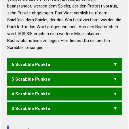
beanstandet, werden dem Spieler, der den Protest vortrug,
Duden – Standardwerk in 12 Bänden
zehn Punkte abgezogen. Das Wort verbleibt auf dem
Duden – Richtiges und gutes
Spielfeld, dem Spieler, der das Wort platziert hat, werden die
Deutsch
Punkte für das Wort gutgeschrieben. Aus den Buchstaben
von L|A|S|S|E ergeben sich weitere Möglichkeiten
Duden – Die deutsche Grammatik
Buchstabensteine zu legen. Hier findest Du die besten
Duden – Deutsches
Scrabble Lösungen:
Universalwörterbuch
6 Scrabble Punkte
5 Scrabble Punkte
ASSEL
SALSE
SELAS
4 Scrabble Punkte
ALES
LASE
SEAL
SELA
3 Scrabble Punkte
ALE
ALS
ASE
ESS
SAE