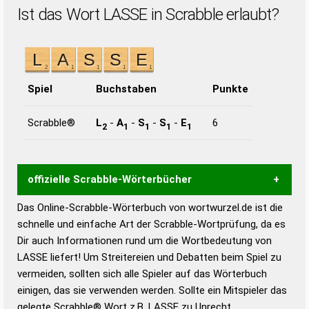
Ist das Wort LASSE in Scrabble erlaubt?
Spiel
Buchstaben
Punkte
Scrabble®
L
-
A
-
S
-
S
-
E
6
2
1
1
1
1
offizielle Scrabble-Wörterbücher
Das Online-Scrabble-Wörterbuch von wortwurzel.de ist die
Wortwurzel liefert mit Hilfe eines semantischen
schnelle und einfache Art der Scrabble-Wortprüfung, da es
Wortanalyse-Algorithmus gute Anhaltspunkte zu
Dir auch Informationen rund um die Wortbedeutung von
Wortbedeutung, Worttrennung und Wortform, um die
LASSE liefert! Um Streitereien und Debatten beim Spiel zu
Gültigkeit eines Wortes für das Scrabble-Spiel zu
vermeiden, sollten sich alle Spieler auf das Wörterbuch
bestimmen!
zugelassene Turnier Scrabble-
einigen, das sie verwenden werden. Sollte ein Mitspieler das
Wörterbücher sind:
gelegte Scrabble® Wort z.B.
LASSE
zu Unrecht