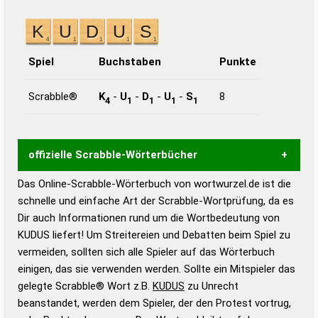
Spiel
Buchstaben
Punkte
Scrabble®
K
-
U
-
D
-
U
-
S
8
4
1
1
1
1
offizielle Scrabble-Wörterbücher
Das Online-Scrabble-Wörterbuch von wortwurzel.de ist die
Wortwurzel liefert mit Hilfe eines semantischen
schnelle und einfache Art der Scrabble-Wortprüfung, da es
Wortanalyse-Algorithmus gute Anhaltspunkte zu
Dir auch Informationen rund um die Wortbedeutung von
Wortbedeutung, Worttrennung und Wortform, um die
KUDUS liefert! Um Streitereien und Debatten beim Spiel zu
Gültigkeit eines Wortes für das Scrabble-Spiel zu
vermeiden, sollten sich alle Spieler auf das Wörterbuch
bestimmen!
zugelassene Turnier Scrabble-
einigen, das sie verwenden werden. Sollte ein Mitspieler das
Wörterbücher sind:
gelegte Scrabble® Wort z.B.
KUDUS
zu Unrecht
beanstandet, werden dem Spieler, der den Protest vortrug,
Duden – Standardwerk in 12 Bänden