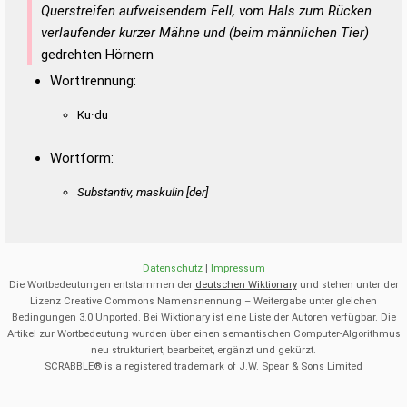
Querstreifen aufweisendem Fell, vom Hals zum Rücken
verlaufender kurzer Mähne und (beim männlichen Tier)
gedrehten Hörnern
Worttrennung:
Ku·du
Wortform:
Substantiv, maskulin [der]
Datenschutz
|
Impressum
Die Wortbedeutungen entstammen der
deutschen Wiktionary
und stehen unter der
Lizenz Creative Commons Namensnennung – Weitergabe unter gleichen
Bedingungen 3.0 Unported. Bei Wiktionary ist eine Liste der Autoren verfügbar. Die
Artikel zur Wortbedeutung wurden über einen semantischen Computer-Algorithmus
neu strukturiert, bearbeitet, ergänzt und gekürzt.
SCRABBLE® is a registered trademark of J.W. Spear & Sons Limited