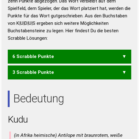
zehn Punkte abgezogen. Das Wort verbleibt auf dem
Duden – Richtiges und gutes
Spielfeld, dem Spieler, der das Wort platziert hat, werden die
Deutsch
Punkte für das Wort gutgeschrieben. Aus den Buchstaben
von K|U|D|U|S ergeben sich weitere Möglichkeiten
Duden – Die deutsche Grammatik
Buchstabensteine zu legen. Hier findest Du die besten
Duden – Deutsches
Scrabble Lösungen:
Universalwörterbuch
6 Scrabble Punkte
3 Scrabble Punkte
SUK
DSU
SUD
UDS
Bedeutung
Kudu
(in Afrika heimische) Antilope mit braunrotem, weiße