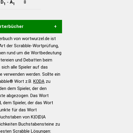
-
D
-
A
8
1
1
örterbücher
rbuch von wortwurzel.de ist
Hilfe eines semantischen
 Art der Scrabble-Wortprüfung,
s gute Anhaltspunkte zu
onen rund um die Wortbedeutung
ennung und Wortform, um die
itereien und Debatten beim
für das Scrabble-Spiel zu
 sich alle Spieler auf das
 Turnier Scrabble-
ie verwenden werden. Sollte ein
rabble® Wort z.B.
KODA
zu
en dem Spieler, der den
en – Standardwerk in 12
nkte abgezogen. Das Wort
nden
d, dem Spieler, der das Wort
en – Richtiges und gutes
Punkte für das Wort
utsch
Buchstaben von K|O|D|A
ichkeiten Buchstabensteine zu
en – Die deutsche Grammatik
 besten Scrabble Lösungen: