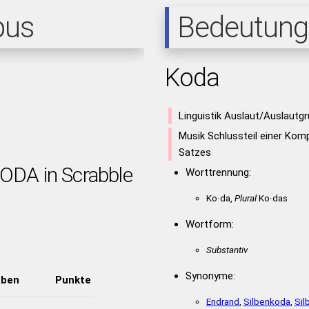
pus
Bedeutung
Koda
Linguistik Auslaut/Auslautgr
Musik Schlussteil einer Kom
Satzes
KODA in Scrabble
Worttrennung:
Ko·da,
Plural
Ko·das
Wortform:
Substantiv
Synonyme:
aben
Punkte
Endrand
,
Silbenkoda
,
Sil