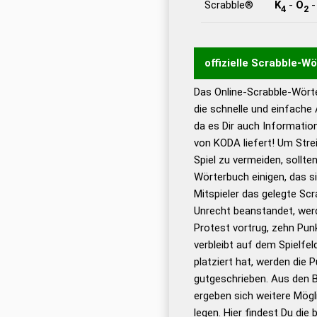
Scrabble®
K
-
O
4
2
offizielle Scrabble-W
Das Online-Scrabble-Wörte
Wortwurzel liefert mit 
die schnelle und einfache
Wortanalyse-Algorithmu
da es Dir auch Informati
Wortbedeutung, Worttr
von KODA liefert! Um Stre
Gültigkeit eines Wortes 
Spiel zu vermeiden, sollten
bestimmen!
zugelassene
Wörterbuch einigen, das s
Wörterbücher sind:
Mitspieler das gelegte Sc
Unrecht beanstandet, werd
Dud
Protest vortrug, zehn Pu
Bä
verbleibt auf dem Spielfel
Dud
platziert hat, werden die 
De
gutgeschrieben. Aus den 
ergeben sich weitere Mögl
Dud
legen. Hier findest Du die