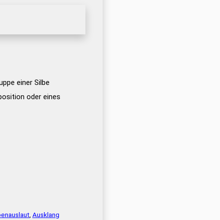
uppe einer Silbe
position oder eines
benauslaut
,
Ausklang