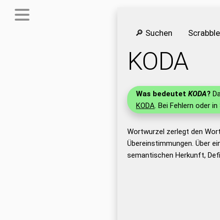
🔎 Suchen
Scrabbl
KODA
Was bedeutet
KODA
?
Da
KODA
. Bei Fehlern oder in
Wortwurzel zerlegt den Wor
Übereinstimmungen. Über ei
semantischen Herkunft, Def