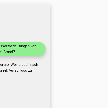
nd Wortbedeutungen von
m Ärmel"!
eferenz-Wörterbuch nach
rzel, Aufschluss zur