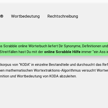
e®
Wortbedeutung
Rechtschreibung
s Scrabble online Wörterbuch liefert Dir Synonyme, Definitionen u
 Streitfällen hast Du mit der
online Scrabble Hilfe
immer "ein Ass i
tkorpus von "KODA" in einzelne Bestandteile und durchsucht das R
nen mathematischen Wortextraktions-Algorithmus versucht Wortwu
inition und Wortbedeutung von KODA abzuleiten.