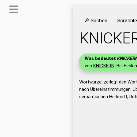
🔎 Suchen
Scrabbl
KNICKE
Was bedeutet
KNICKER
von
KNICKERN
. Bei Fehle
Wortwurzel zerlegt den Wor
nach Übereinstimmungen. Üb
semantischen Herkunft, Def