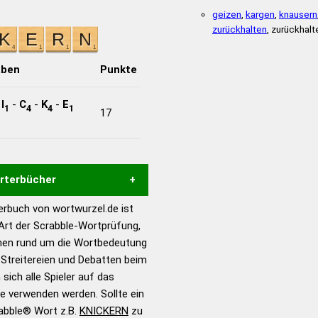
geizen
,
kargen
,
knausern
zurückhalten
, zurückhalt
aben
Punkte
-
I
-
C
-
K
-
E
1
4
4
1
17
örterbücher
rbuch von wortwurzel.de ist
Hilfe eines semantischen
 Art der Scrabble-Wortprüfung,
s gute Anhaltspunkte zu
onen rund um die Wortbedeutung
ennung und Wortform, um die
Streitereien und Debatten beim
für das Scrabble-Spiel zu
 sich alle Spieler auf das
 Turnier Scrabble-
ie verwenden werden. Sollte ein
rabble® Wort z.B.
KNICKERN
zu