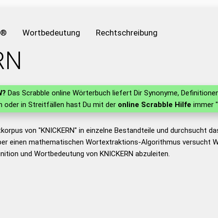
e®
Wortbedeutung
Rechtschreibung
RN
N
?
Das Scrabble online Wörterbuch liefert Dir Synonyme, Definitio
rn oder in Streitfällen hast Du mit der
online Scrabble Hilfe
immer "
tkorpus von "KNICKERN" in einzelne Bestandteile und durchsucht d
er einen mathematischen Wortextraktions-Algorithmus versucht W
inition und Wortbedeutung von KNICKERN abzuleiten.