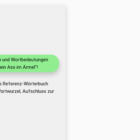
nen und Wortbedeutungen
ein Ass im Ärmel"!
as Referenz-Wörterbuch
ortwurzel, Aufschluss zur