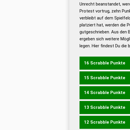
Unrecht beanstandet, werd
Dud
Protest vortrug, zehn Pu
Bä
verbleibt auf dem Spielfel
Dud
platziert hat, werden die 
De
gutgeschrieben. Aus den B
ergeben sich weitere Mögl
Dud
legen. Hier findest Du die
Dud
Universalwörterbuch
16 Scrabble Punkte
15 Scrabble Punkte
KICKERN
KNICKEN
KNI
14 Scrabble Punkte
KICKEN
KICKER
13 Scrabble Punkte
KICKE
12 Scrabble Punkte
KECK
KICK