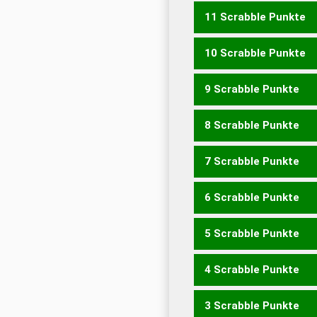
11 Scrabble Punkte
KINKEN
NICKEN
RICKEN
10 Scrabble Punkte
KIRKE
RICKE
9 Scrabble Punkte
KIEK
KINK
NECK
RECK
R
8 Scrabble Punkte
ECK
KIRNEN
RINKEN
7 Scrabble Punkte
KINNE
KIRNE
KNIEN
RIN
6 Scrabble Punkte
ERIC
KEIN
KENN
KIEN
K
RINK
5 Scrabble Punkte
CER
ICE
KEN
KIN
KIR
4 Scrabble Punkte
INNER
RINNE
3 Scrabble Punkte
IREN
NEIN
REIN
RENN
R