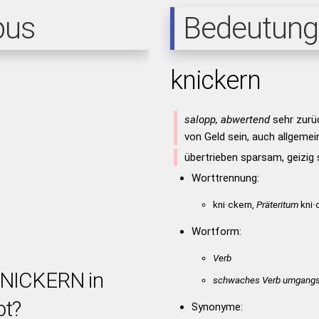
pus
Bedeutung
knickern
salopp, abwertend
sehr zurü
von Geld sein, auch allgemein
übertrieben sparsam, geizig 
Worttrennung:
kni·ckern,
Präteritum
kni·c
Wortform:
Verb
KNICKERN in
schwaches Verb umgangs
bt?
Synonyme: