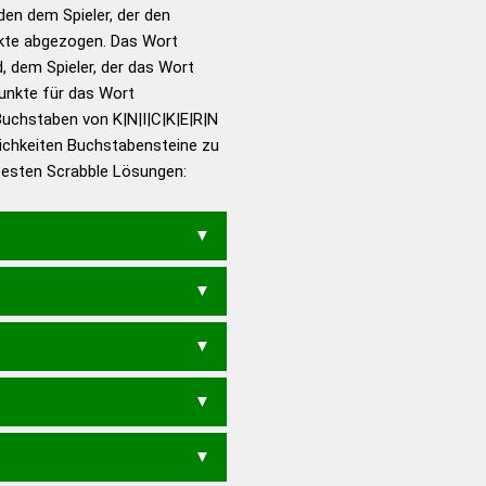
en dem Spieler, der den
en – Standardwerk in 12
nkte abgezogen. Das Wort
nden
d, dem Spieler, der das Wort
en – Richtiges und gutes
Punkte für das Wort
utsch
uchstaben von K|N|I|C|K|E|R|N
ichkeiten Buchstabensteine zu
en – Die deutsche Grammatik
 besten Scrabble Lösungen:
en – Deutsches
CKRE