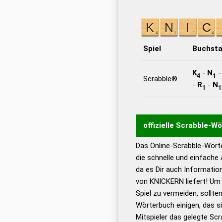
Spiel
Buchst
K
-
N
4
1
Scrabble®
-
R
-
N
1
1
offizielle Scrabble-W
Das Online-Scrabble-Wörte
Wortwurzel liefert mit 
die schnelle und einfache
Wortanalyse-Algorithmu
da es Dir auch Informati
Wortbedeutung, Worttr
von KNICKERN liefert! Um 
Gültigkeit eines Wortes 
Spiel zu vermeiden, sollten
bestimmen!
zugelassene
Wörterbuch einigen, das s
Wörterbücher sind:
Mitspieler das gelegte Sc