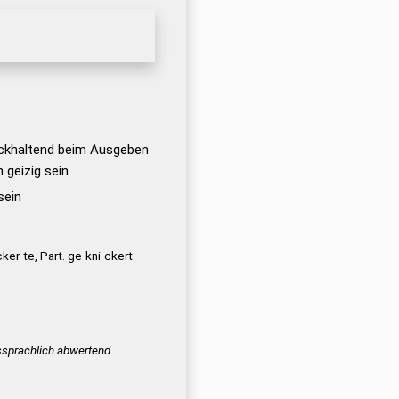
ckhaltend beim Ausgeben
 geizig sein
sein
ker·te, Part. ge·kni·ckert
sprachlich abwertend