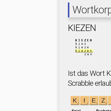
Wortkor
KIEZEN
KIEZEN
kiez
kieze
kiezen
zen
Ist das Wort 
Scrabble erlau
Spiel
Buchst