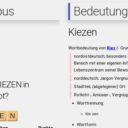
pus
Bedeutung
Kiezen
Wortbedeutung von
Kiez
(- Gru
nordostdeutsch, besonders b
Bereich mit einer eigenen Inf
Lebenszentrum seiner Bewo
norddeutsch; Jargon Vergnüg
KIEZEN in
Stadtteil,
(abgelegener)
Ort
bt?
Rotlicht-, Amüsier-, Vergnüg
Worttrennung:
Kie·zen
Wortform:
aben
Punkte