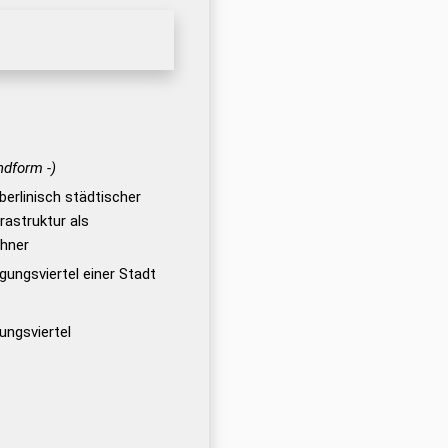
ndform -)
erlinisch städtischer
rastruktur als
hner
ungsviertel einer Stadt
ungsviertel