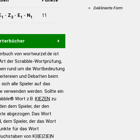
Deklinierte Form
E
-
Z
-
E
-
N
11
1
3
1
1
örterbücher
rbuch von wortwurzel.de ist
Hilfe eines semantischen
 Art der Scrabble-Wortprüfung,
s gute Anhaltspunkte zu
onen rund um die Wortbedeutung
ennung und Wortform, um die
reitereien und Debatten beim
für das Scrabble-Spiel zu
 sich alle Spieler auf das
 Turnier Scrabble-
ie verwenden werden. Sollte ein
rabble® Wort z.B.
KIEZEN
zu
en dem Spieler, der den
en – Standardwerk in 12
nkte abgezogen. Das Wort
nden
d, dem Spieler, der das Wort
en – Richtiges und gutes
Punkte für das Wort
utsch
uchstaben von K|I|E|Z|E|N