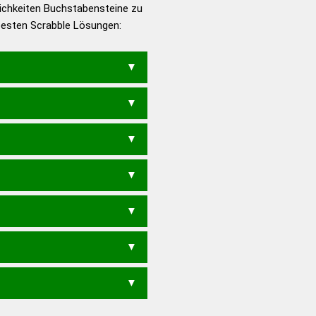
ichkeiten Buchstabensteine zu
en – Die deutsche Grammatik
 besten Scrabble Lösungen:
en – Deutsches