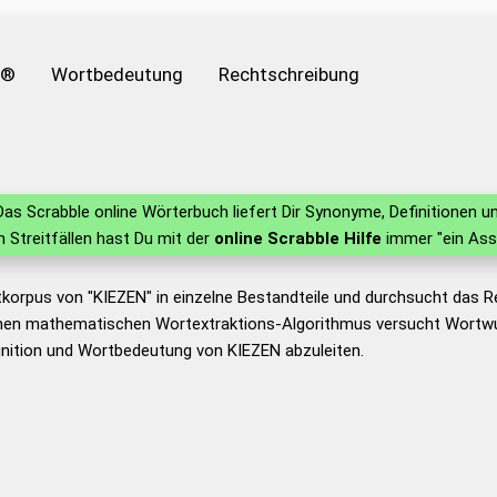
e®
Wortbedeutung
Rechtschreibung
as Scrabble online Wörterbuch liefert Dir Synonyme, Definitionen
in Streitfällen hast Du mit der
online Scrabble Hilfe
immer "ein Ass
tkorpus von "KIEZEN" in einzelne Bestandteile und durchsucht das
nen mathematischen Wortextraktions-Algorithmus versucht Wortwu
nition und Wortbedeutung von KIEZEN abzuleiten.