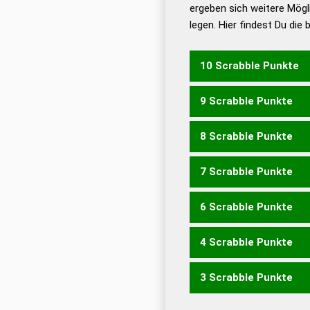
ergeben sich weitere Mögl
Dud
legen. Hier findest Du die
Dud
Universalwörterbuch
10 Scrabble Punkte
9 Scrabble Punkte
ZINKE
8 Scrabble Punkte
ZINK
7 Scrabble Punkte
KEINE
6 Scrabble Punkte
KEIN
KIEN
KNIE
ZEINE
4 Scrabble Punkte
KEN
KIN
KNI
3 Scrabble Punkte
EINE