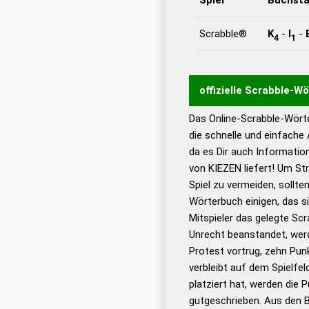
Scrabble®
K
-
I
-
4
1
offizielle Scrabble-W
Das Online-Scrabble-Wörte
Wortwurzel liefert mit 
die schnelle und einfache
Wortanalyse-Algorithmu
da es Dir auch Informati
Wortbedeutung, Worttr
von KIEZEN liefert! Um St
Gültigkeit eines Wortes 
Spiel zu vermeiden, sollten
bestimmen!
zugelassene
Wörterbuch einigen, das s
Wörterbücher sind:
Mitspieler das gelegte Sc
Unrecht beanstandet, werd
Dud
Protest vortrug, zehn Pu
Bä
verbleibt auf dem Spielfel
Dud
platziert hat, werden die 
De
gutgeschrieben. Aus den B