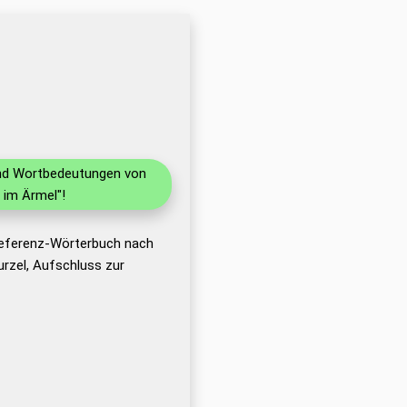
 und Wortbedeutungen von
 im Ärmel"!
 Referenz-Wörterbuch nach
rzel, Aufschluss zur