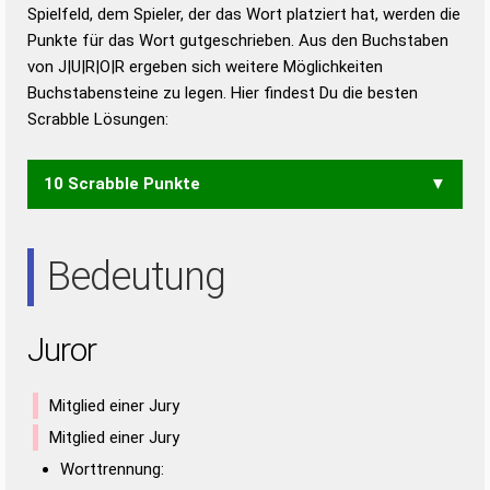
Duden – Richtiges und gutes
Spielfeld, dem Spieler, der das Wort platziert hat, werden die
Deutsch
Punkte für das Wort gutgeschrieben. Aus den Buchstaben
von J|U|R|O|R ergeben sich weitere Möglichkeiten
Duden – Die deutsche Grammatik
Buchstabensteine zu legen. Hier findest Du die besten
Duden – Deutsches
Scrabble Lösungen:
Universalwörterbuch
10 Scrabble Punkte
JOUR
Bedeutung
Juror
Mitglied einer Jury
Mitglied einer Jury
Worttrennung: