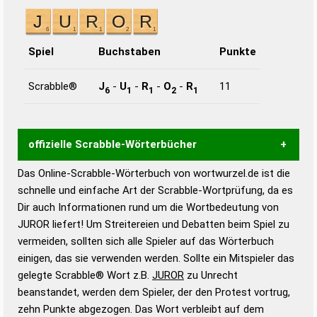
Spiel
Buchstaben
Punkte
Scrabble®
J
-
U
-
R
-
O
-
R
11
6
1
1
2
1
offizielle Scrabble-Wörterbücher
Das Online-Scrabble-Wörterbuch von wortwurzel.de ist die
Wortwurzel liefert mit Hilfe eines semantischen
schnelle und einfache Art der Scrabble-Wortprüfung, da es
Wortanalyse-Algorithmus gute Anhaltspunkte zu
Dir auch Informationen rund um die Wortbedeutung von
Wortbedeutung, Worttrennung und Wortform, um die
JUROR liefert! Um Streitereien und Debatten beim Spiel zu
Gültigkeit eines Wortes für das Scrabble-Spiel zu
vermeiden, sollten sich alle Spieler auf das Wörterbuch
bestimmen!
zugelassene Turnier Scrabble-
einigen, das sie verwenden werden. Sollte ein Mitspieler das
Wörterbücher sind:
gelegte Scrabble® Wort z.B.
JUROR
zu Unrecht
beanstandet, werden dem Spieler, der den Protest vortrug,
Duden – Standardwerk in 12 Bänden
zehn Punkte abgezogen. Das Wort verbleibt auf dem