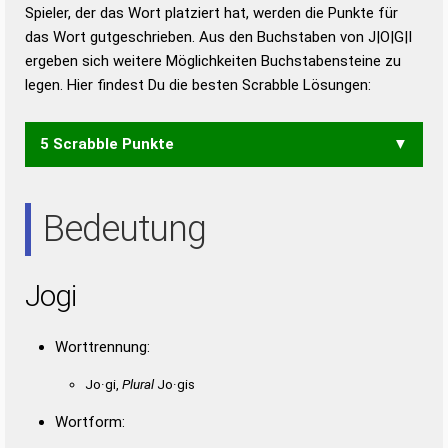
Duden – Richtiges und gutes
Spieler, der das Wort platziert hat, werden die Punkte für
Deutsch
das Wort gutgeschrieben. Aus den Buchstaben von J|O|G|I
ergeben sich weitere Möglichkeiten Buchstabensteine zu
Duden – Die deutsche Grammatik
legen. Hier findest Du die besten Scrabble Lösungen:
Duden – Deutsches
Universalwörterbuch
5 Scrabble Punkte
GOI
Bedeutung
Jogi
Worttrennung:
Jo·gi,
Plural
Jo·gis
Wortform: