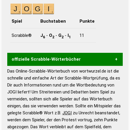
Spiel
Buchstaben
Punkte
Scrabble®
J
-
O
-
G
-
I
11
6
2
2
1
offizielle Scrabble-Wörterbücher
Das Online-Scrabble-Wörterbuch von wortwurzel.de ist die
Wortwurzel liefert mit Hilfe eines semantischen
schnelle und einfache Art der Scrabble-Wortprüfung, da es
Wortanalyse-Algorithmus gute Anhaltspunkte zu
Dir auch Informationen rund um die Wortbedeutung von
Wortbedeutung, Worttrennung und Wortform, um die
JOGI liefert! Um Streitereien und Debatten beim Spiel zu
Gültigkeit eines Wortes für das Scrabble-Spiel zu
vermeiden, sollten sich alle Spieler auf das Wörterbuch
bestimmen!
zugelassene Turnier Scrabble-
einigen, das sie verwenden werden. Sollte ein Mitspieler das
Wörterbücher sind:
gelegte Scrabble® Wort z.B.
JOGI
zu Unrecht beanstandet,
werden dem Spieler, der den Protest vortrug, zehn Punkte
Duden – Standardwerk in 12 Bänden
abgezogen. Das Wort verbleibt auf dem Spielfeld, dem