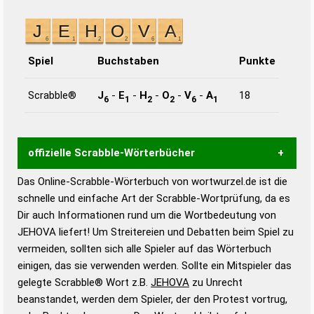
Spiel
Buchstaben
Punkte
Scrabble®
J
-
E
-
H
-
O
-
V
-
A
18
6
1
2
2
6
1
offizielle Scrabble-Wörterbücher
Das Online-Scrabble-Wörterbuch von wortwurzel.de ist die
Wortwurzel liefert mit Hilfe eines semantischen
schnelle und einfache Art der Scrabble-Wortprüfung, da es
Wortanalyse-Algorithmus gute Anhaltspunkte zu
Dir auch Informationen rund um die Wortbedeutung von
Wortbedeutung, Worttrennung und Wortform, um die
JEHOVA liefert! Um Streitereien und Debatten beim Spiel zu
Gültigkeit eines Wortes für das Scrabble-Spiel zu
vermeiden, sollten sich alle Spieler auf das Wörterbuch
bestimmen!
zugelassene Turnier Scrabble-
einigen, das sie verwenden werden. Sollte ein Mitspieler das
Wörterbücher sind:
gelegte Scrabble® Wort z.B.
JEHOVA
zu Unrecht
beanstandet, werden dem Spieler, der den Protest vortrug,
Duden – Standardwerk in 12 Bänden