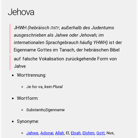
Jehova
JHWH
(hebräisch ‏יהוה‎, außerhalb des Judentums
ausgeschrieben als Jahwe oder Jehovah; im
internationalen Sprachgebrauch häufig YHWH)
ist der
Eigenname Gottes im Tanach, der hebräischen Bibel
auf falsche Vokalisation zurückgehende Form von
Jahve
Worttrennung:
Je·ho·va,
kein Plural
Wortform:
Substantiv,Eigenname
Synonyme:
Jahwe
,
Adonai
,
Allah
, El,
Eloah
,
Elohim
,
Gott
, Nus,