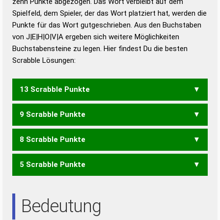
zehn Punkte abgezogen. Das Wort verbleibt auf dem
Duden – Richtiges und gutes
Spielfeld, dem Spieler, der das Wort platziert hat, werden die
Deutsch
Punkte für das Wort gutgeschrieben. Aus den Buchstaben
von J|E|H|O|V|A ergeben sich weitere Möglichkeiten
Duden – Die deutsche Grammatik
Buchstabensteine zu legen. Hier findest Du die besten
Duden – Deutsches
Scrabble Lösungen:
Universalwörterbuch
13 Scrabble Punkte
9 Scrabble Punkte
JVA
8 Scrabble Punkte
JOE
OJE
5 Scrabble Punkte
AVE
EVA
OHA
Bedeutung