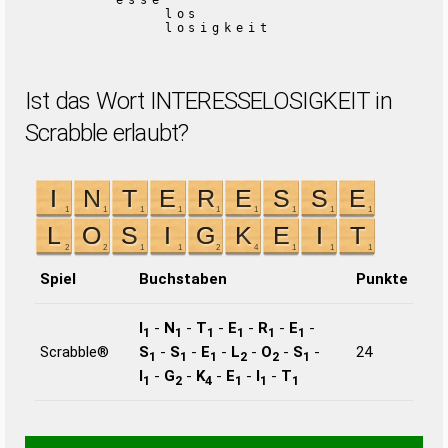
esse
los
losigkeit
Ist das Wort INTERESSELOSIGKEIT in
Scrabble erlaubt?
Spiel
Buchstaben
Punkte
I
-
N
-
T
-
E
-
R
-
E
-
1
1
1
1
1
1
Scrabble®
S
-
S
-
E
-
L
-
O
-
S
-
24
1
1
1
2
2
1
I
-
G
-
K
-
E
-
I
-
T
1
2
4
1
1
1