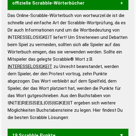
offizielle Scrabble-Wörterbücher
Das Online-Scrabble-Wörterbuch von wortwurzel.de ist die
Wortwurzel liefert mit Hilfe eines semantischen
schnelle und einfache Art der Scrabble-Wortprüfung, da es
Wortanalyse-Algorithmus gute Anhaltspunkte zu
Dir auch Informationen rund um die Wortbedeutung von
Wortbedeutung, Worttrennung und Wortform, um die
INTERESSELOSIGKEIT liefert! Um Streitereien und Debatten
Gültigkeit eines Wortes für das Scrabble-Spiel zu
beim Spiel zu vermeiden, sollten sich alle Spieler auf das
bestimmen!
zugelassene Turnier Scrabble-
Wörterbuch einigen, das sie verwenden werden. Sollte ein
Wörterbücher sind:
Mitspieler das gelegte Scrabble® Wort z.B.
INTERESSELOSIGKEIT
zu Unrecht beanstandet, werden
Duden – Standardwerk in 12 Bänden
dem Spieler, der den Protest vortrug, zehn Punkte
Duden – Richtiges und gutes
abgezogen. Das Wort verbleibt auf dem Spielfeld, dem
Deutsch
Spieler, der das Wort platziert hat, werden die Punkte für
das Wort gutgeschrieben. Aus den Buchstaben von
Duden – Die deutsche Grammatik
I|N|T|E|R|E|S|S|E|L|O|S|I|G|K|E|I|T ergeben sich weitere
Duden – Deutsches
Möglichkeiten Buchstabensteine zu legen. Hier findest Du
Universalwörterbuch
die besten Scrabble Lösungen:
19 Scrabble Punkte