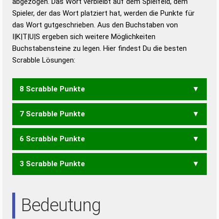
abgezogen. Das Wort verbleibt auf dem Spielfeld, dem
Duden – Richtiges und gutes
Spieler, der das Wort platziert hat, werden die Punkte für
Deutsch
das Wort gutgeschrieben. Aus den Buchstaben von
I|K|T|U|S ergeben sich weitere Möglichkeiten
Duden – Die deutsche Grammatik
Buchstabensteine zu legen. Hier findest Du die besten
Duden – Deutsches
Scrabble Lösungen:
Universalwörterbuch
8 Scrabble Punkte
7 Scrabble Punkte
KUTIS
6 Scrabble Punkte
KITS
3 Scrabble Punkte
KIT
SKI
SUK
IST
Bedeutung