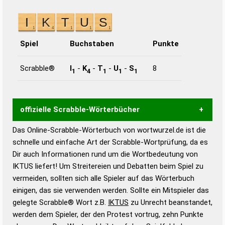
Spiel
Buchstaben
Punkte
Scrabble®
I
-
K
-
T
-
U
-
S
8
1
4
1
1
1
offizielle Scrabble-Wörterbücher
Das Online-Scrabble-Wörterbuch von wortwurzel.de ist die
Wortwurzel liefert mit Hilfe eines semantischen
schnelle und einfache Art der Scrabble-Wortprüfung, da es
Wortanalyse-Algorithmus gute Anhaltspunkte zu
Dir auch Informationen rund um die Wortbedeutung von
Wortbedeutung, Worttrennung und Wortform, um die
IKTUS liefert! Um Streitereien und Debatten beim Spiel zu
Gültigkeit eines Wortes für das Scrabble-Spiel zu
vermeiden, sollten sich alle Spieler auf das Wörterbuch
bestimmen!
zugelassene Turnier Scrabble-
einigen, das sie verwenden werden. Sollte ein Mitspieler das
Wörterbücher sind:
gelegte Scrabble® Wort z.B.
IKTUS
zu Unrecht beanstandet,
werden dem Spieler, der den Protest vortrug, zehn Punkte
Duden – Standardwerk in 12 Bänden