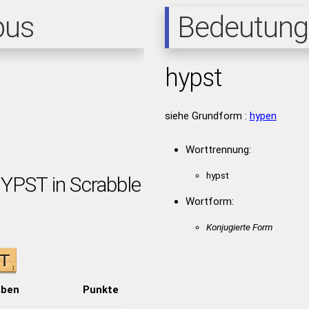
pus
Bedeutung
hypst
siehe Grundform :
hypen
Worttrennung:
hypst
HYPST in Scrabble
Wortform:
Konjugierte Form
aben
Punkte