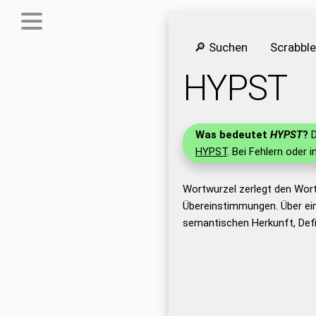
🔎 Suchen
Scrabbl
HYPST
Was bedeutet
HYPST
?
D
HYPST
. Bei Fehlern oder 
Wortwurzel zerlegt den Wor
Übereinstimmungen. Über ei
semantischen Herkunft, Def