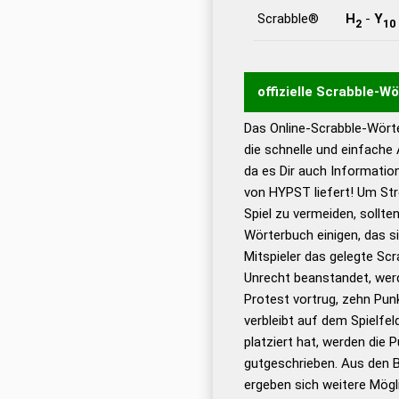
Scrabble®
H
-
Y
2
10
offizielle Scrabble-W
Das Online-Scrabble-Wörte
Wortwurzel liefert mit 
die schnelle und einfache
Wortanalyse-Algorithmu
da es Dir auch Informati
Wortbedeutung, Worttr
von HYPST liefert! Um Str
Gültigkeit eines Wortes 
Spiel zu vermeiden, sollten
bestimmen!
zugelassene
Wörterbuch einigen, das s
Wörterbücher sind:
Mitspieler das gelegte Sc
Unrecht beanstandet, werd
Dud
Protest vortrug, zehn Pu
Bä
verbleibt auf dem Spielfel
Dud
platziert hat, werden die 
De
gutgeschrieben. Aus den 
ergeben sich weitere Mögl
Dud