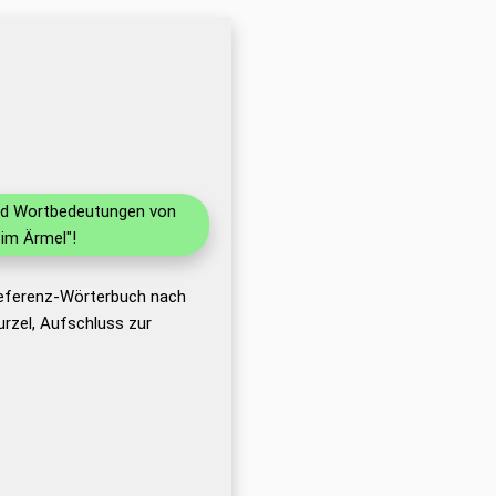
und Wortbedeutungen von
im Ärmel"!
Referenz-Wörterbuch nach
rzel, Aufschluss zur