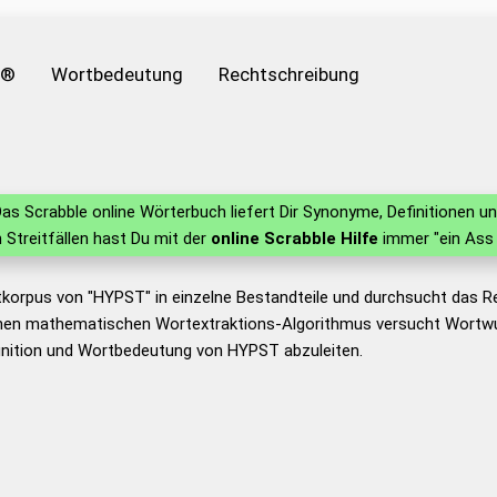
e®
Wortbedeutung
Rechtschreibung
as Scrabble online Wörterbuch liefert Dir Synonyme, Definitionen 
in Streitfällen hast Du mit der
online Scrabble Hilfe
immer "ein Ass 
tkorpus von "HYPST" in einzelne Bestandteile und durchsucht das 
nen mathematischen Wortextraktions-Algorithmus versucht Wortwu
inition und Wortbedeutung von HYPST abzuleiten.