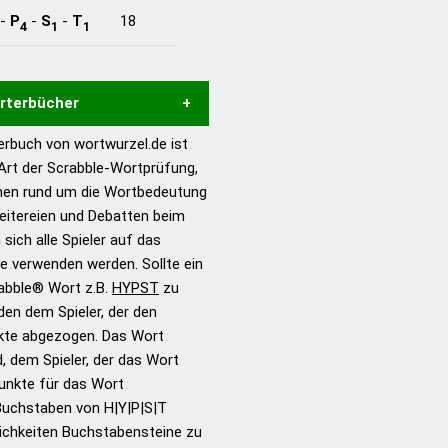
-
P
-
S
-
T
18
4
1
1
örterbücher
rbuch von wortwurzel.de ist
Hilfe eines semantischen
 Art der Scrabble-Wortprüfung,
s gute Anhaltspunkte zu
onen rund um die Wortbedeutung
ennung und Wortform, um die
eitereien und Debatten beim
für das Scrabble-Spiel zu
 sich alle Spieler auf das
 Turnier Scrabble-
ie verwenden werden. Sollte ein
rabble® Wort z.B.
HYPST
zu
en dem Spieler, der den
en – Standardwerk in 12
nkte abgezogen. Das Wort
nden
d, dem Spieler, der das Wort
en – Richtiges und gutes
Punkte für das Wort
utsch
Buchstaben von H|Y|P|S|T
ichkeiten Buchstabensteine zu
en – Die deutsche Grammatik