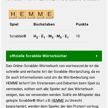
Spiel
Buchstaben
Punkte
Scrabble®
H
-
E
-
M
-
M
-
E
10
2
1
3
3
1
offizielle Scrabble-Wörterbücher
Das Online-Scrabble-Wörterbuch von wortwurzel.de ist die
Wortwurzel liefert mit Hilfe eines semantischen
schnelle und einfache Art der Scrabble-Wortprüfung, da es
Wortanalyse-Algorithmus gute Anhaltspunkte zu
Dir auch Informationen rund um die Wortbedeutung von
Wortbedeutung, Worttrennung und Wortform, um die
HEMME liefert! Um Streitereien und Debatten beim Spiel zu
Gültigkeit eines Wortes für das Scrabble-Spiel zu
vermeiden, sollten sich alle Spieler auf das Wörterbuch
bestimmen!
zugelassene Turnier Scrabble-
einigen, das sie verwenden werden. Sollte ein Mitspieler das
Wörterbücher sind:
gelegte Scrabble® Wort z.B.
HEMME
zu Unrecht
beanstandet, werden dem Spieler, der den Protest vortrug,
Duden – Standardwerk in 12 Bänden