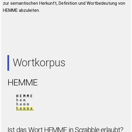
zur semantischen Herkunft, Definition und Wortbedeutung von
HEMME abzuleiten.
Wortkorpus
HEMME
HEMME
hem
hemm
hemme
Ist das Wort HEMME in Scrabble erlaubt?