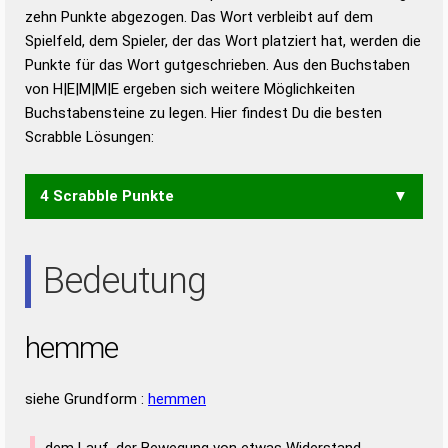
zehn Punkte abgezogen. Das Wort verbleibt auf dem
Duden – Richtiges und gutes
Spielfeld, dem Spieler, der das Wort platziert hat, werden die
Deutsch
Punkte für das Wort gutgeschrieben. Aus den Buchstaben
von H|E|M|M|E ergeben sich weitere Möglichkeiten
Duden – Die deutsche Grammatik
Buchstabensteine zu legen. Hier findest Du die besten
Duden – Deutsches
Scrabble Lösungen:
Universalwörterbuch
4 Scrabble Punkte
EHE
Bedeutung
hemme
siehe Grundform :
hemmen
dem Lauf, der Bewegung von etwas Widerstand