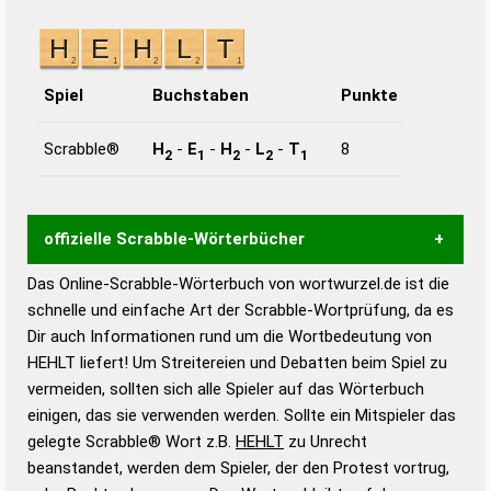
Spiel
Buchstaben
Punkte
Scrabble®
H
-
E
-
H
-
L
-
T
8
2
1
2
2
1
offizielle Scrabble-Wörterbücher
Das Online-Scrabble-Wörterbuch von wortwurzel.de ist die
Wortwurzel liefert mit Hilfe eines semantischen
schnelle und einfache Art der Scrabble-Wortprüfung, da es
Wortanalyse-Algorithmus gute Anhaltspunkte zu
Dir auch Informationen rund um die Wortbedeutung von
Wortbedeutung, Worttrennung und Wortform, um die
HEHLT liefert! Um Streitereien und Debatten beim Spiel zu
Gültigkeit eines Wortes für das Scrabble-Spiel zu
vermeiden, sollten sich alle Spieler auf das Wörterbuch
bestimmen!
zugelassene Turnier Scrabble-
einigen, das sie verwenden werden. Sollte ein Mitspieler das
Wörterbücher sind:
gelegte Scrabble® Wort z.B.
HEHLT
zu Unrecht
beanstandet, werden dem Spieler, der den Protest vortrug,
Duden – Standardwerk in 12 Bänden