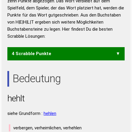
zehn Punkte abgezogen. Das Wort verbleibt auf dem
Duden – Richtiges und gutes
Spielfeld, dem Spieler, der das Wort platziert hat, werden die
Deutsch
Punkte für das Wort gutgeschrieben. Aus den Buchstaben
von H|E|H|L|T ergeben sich weitere Möglichkeiten
Duden – Die deutsche Grammatik
Buchstabensteine zu legen. Hier findest Du die besten
Duden – Deutsches
Scrabble Lösungen:
Universalwörterbuch
4 Scrabble Punkte
LET
Bedeutung
hehlt
siehe Grundform :
hehlen
verbergen, verheimlichen, verhehlen