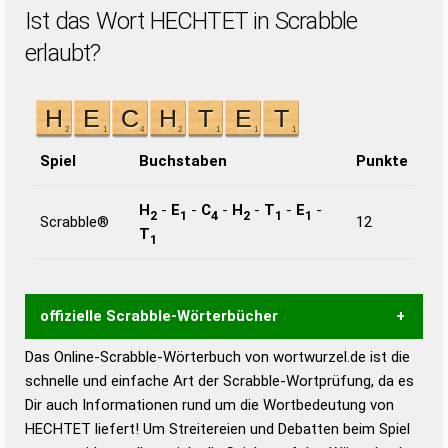
Ist das Wort HECHTET in Scrabble
erlaubt?
Spiel
Buchstaben
Punkte
H
-
E
-
C
-
H
-
T
-
E
-
2
1
4
2
1
1
Scrabble®
12
T
1
offizielle Scrabble-Wörterbücher
Das Online-Scrabble-Wörterbuch von wortwurzel.de ist die
Wortwurzel liefert mit Hilfe eines semantischen
schnelle und einfache Art der Scrabble-Wortprüfung, da es
Wortanalyse-Algorithmus gute Anhaltspunkte zu
Dir auch Informationen rund um die Wortbedeutung von
Wortbedeutung, Worttrennung und Wortform, um die
HECHTET liefert! Um Streitereien und Debatten beim Spiel
Gültigkeit eines Wortes für das Scrabble-Spiel zu