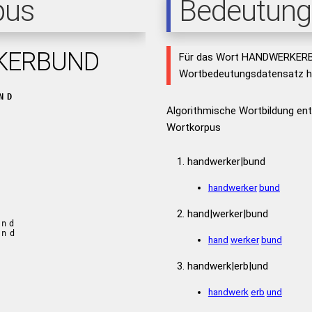
pus
Bedeutung
KERBUND
Für das Wort HANDWERKERBU
Wortbedeutungsdatensatz hi
ND
Algorithmische Wortbildung e
Wortkorpus
handwerker|bund
handwerker
bund
hand|werker|bund
und
und
hand
werker
bund
handwerk|erb|und
handwerk
erb
und