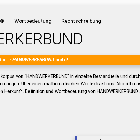
e®
Wortbedeutung
Rechtschreibung
ERKERBUND
Wort -
HANDWERKERBUND
nicht!
tkorpus von "HANDWERKERBUND" in einzelne Bestandteile und durc
mmungen. Über einen mathematischen Wortextraktions-Algorithmus
en Herkunft, Definition und Wortbedeutung von HANDWERKERBUND a