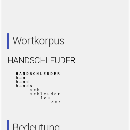
Wortkorpus
HANDSCHLEUDER
HANDSCHLEUDER
han
hand
hands
sch
schleuder
leu
der
Bedeutung