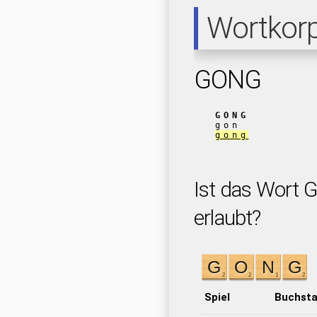
Wortkor
GONG
GONG
gon
gong
Ist das Wort 
erlaubt?
Spiel
Buchst