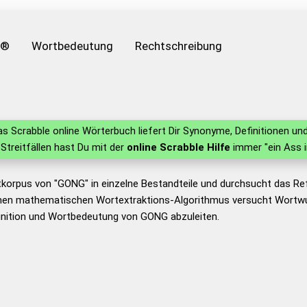
e®
Wortbedeutung
Rechtschreibung
s Scrabble online Wörterbuch liefert Dir Synonyme, Definitionen 
n Streitfällen hast Du mit der
online Scrabble Hilfe
immer "ein Ass 
tkorpus von "GONG" in einzelne Bestandteile und durchsucht das R
nen mathematischen Wortextraktions-Algorithmus versucht Wortwu
inition und Wortbedeutung von GONG abzuleiten.