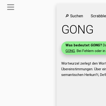
🔎 Suchen
Scrabbl
GONG
Was bedeutet
GONG
?
Da
GONG
. Bei Fehlern oder i
Wortwurzel zerlegt den Wor
Übereinstimmungen. Über ei
semantischen Herkunft, Def