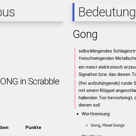
pus
Bedeutung
Gong
selbstklingendes Schlaginst
freischwingenden Metallsch
ein meist elektronisch erzeu
Signalton bzw. das diesen T
GONG in Scrabble
(frei aufzuhängende)
runde Sc
mit einem Klöppel angeschlag
hallenden Ton hervorbringt, d
dienen soll
Worttrennung:
Gong,
Plural
Gongs
aben
Punkte