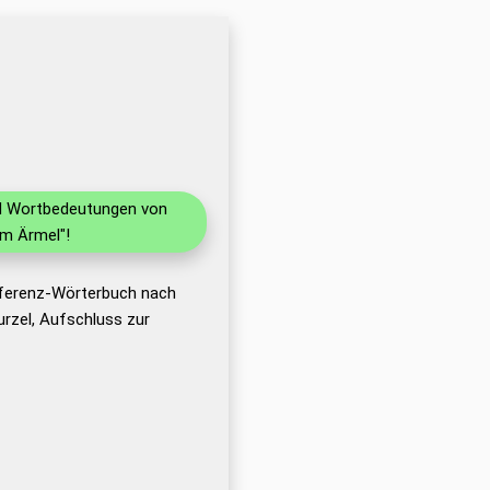
und Wortbedeutungen von
im Ärmel"!
eferenz-Wörterbuch nach
rzel, Aufschluss zur