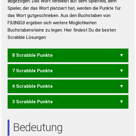
abgezogen. Das Wort verbleibt auf dem Spielfeld, dem
Duden – Richtiges und gutes
Spieler, der das Wort platziert hat, werden die Punkte für
Deutsch
das Wort gutgeschrieben. Aus den Buchstaben von
F|U|N|G|I ergeben sich weitere Möglichkeiten
Duden – Die deutsche Grammatik
Buchstabensteine zu legen. Hier findest Du die besten
Duden – Deutsches
Scrabble Lösungen:
Universalwörterbuch
8 Scrabble Punkte
7 Scrabble Punkte
FING
4 Scrabble Punkte
FUG
3 Scrabble Punkte
GIN
GNU
UNI
Bedeutung