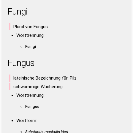
Fungi
Plural von Fungus
Worttrennung:
Fun·gi
Fungus
lateinische Bezeichnung für: Pilz
schwammige Wucherung
Worttrennung:
Fun·gus
Wortform:
Substantiv, maskulin [der]