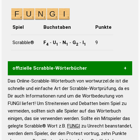
Spiel
Buchstaben
Punkte
Scrabble®
F
-
U
-
N
-
G
-
I
9
4
1
1
2
1
offizielle Scrabble-Wörterbücher
Das Online-Scrabble-Wörterbuch von wortwurzel.de ist die
Wortwurzel liefert mit Hilfe eines semantischen
schnelle und einfache Art der Scrabble-Wortprüfung, da es
Wortanalyse-Algorithmus gute Anhaltspunkte zu
Dir auch Informationen rund um die Wortbedeutung von
Wortbedeutung, Worttrennung und Wortform, um die
FUNGI liefert! Um Streitereien und Debatten beim Spiel zu
Gültigkeit eines Wortes für das Scrabble-Spiel zu
vermeiden, sollten sich alle Spieler auf das Wörterbuch
bestimmen!
zugelassene Turnier Scrabble-
einigen, das sie verwenden werden. Sollte ein Mitspieler das
Wörterbücher sind:
gelegte Scrabble® Wort z.B.
FUNGI
zu Unrecht beanstandet,
werden dem Spieler, der den Protest vortrug, zehn Punkte
Duden – Standardwerk in 12 Bänden