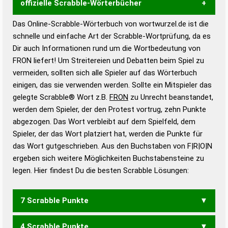
offizielle Scrabble-Wörterbücher
Das Online-Scrabble-Wörterbuch von wortwurzel.de ist die
Wortwurzel liefert mit Hilfe eines semantischen
schnelle und einfache Art der Scrabble-Wortprüfung, da es
Wortanalyse-Algorithmus gute Anhaltspunkte zu
Dir auch Informationen rund um die Wortbedeutung von
Wortbedeutung, Worttrennung und Wortform, um die
FRON liefert! Um Streitereien und Debatten beim Spiel zu
Gültigkeit eines Wortes für das Scrabble-Spiel zu
vermeiden, sollten sich alle Spieler auf das Wörterbuch
bestimmen!
zugelassene Turnier Scrabble-
einigen, das sie verwenden werden. Sollte ein Mitspieler das
Wörterbücher sind:
gelegte Scrabble® Wort z.B.
FRON
zu Unrecht beanstandet,
werden dem Spieler, der den Protest vortrug, zehn Punkte
Duden – Standardwerk in 12 Bänden
abgezogen. Das Wort verbleibt auf dem Spielfeld, dem
Duden – Richtiges und gutes
Spieler, der das Wort platziert hat, werden die Punkte für
Deutsch
das Wort gutgeschrieben. Aus den Buchstaben von F|R|O|N
ergeben sich weitere Möglichkeiten Buchstabensteine zu
Duden – Die deutsche Grammatik
legen. Hier findest Du die besten Scrabble Lösungen:
Duden – Deutsches
Universalwörterbuch
7 Scrabble Punkte
4 Scrabble Punkte