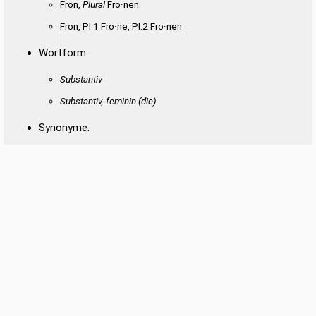
Fron,
Plural
Fro·nen
Fron, Pl.1 Fro·ne, Pl.2 Fro·nen
Wortform:
Substantiv
Substantiv, feminin
(die)
Synonyme:
Büttel
,
Gerichtsdiener
Datenschutz
|
Impressum
Die Wortbedeutungen entstammen der
deutschen Wiktionary
und stehen unter der
Lizenz Creative Commons Namensnennung – Weitergabe unter gleichen
Bedingungen 3.0 Unported. Bei Wiktionary ist eine Liste der Autoren verfügbar. Die
Artikel zur Wortbedeutung wurden über einen semantischen Computer-Algorithmus
neu strukturiert, bearbeitet, ergänzt und gekürzt.
SCRABBLE® is a registered trademark of J.W. Spear & Sons Limited