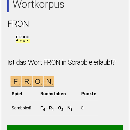
Wortkorpus
FRON
FRON
fron
Ist das Wort FRON in Scrabble erlaubt?
Spiel
Buchstaben
Punkte
Scrabble®
F
-
R
-
O
-
N
8
4
1
2
1