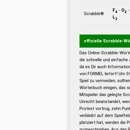
F
-
O
4
2
Scrabble®
L
2
offizielle Scrabble-W
Das Online-Scrabble-Wörte
Wortwurzel liefert mit 
die schnelle und einfache
Wortanalyse-Algorithmu
da es Dir auch Informati
Wortbedeutung, Worttr
von FORMEL liefert! Um St
Gültigkeit eines Wortes 
Spiel zu vermeiden, sollten
bestimmen!
zugelassene
Wörterbuch einigen, das s
Wörterbücher sind:
Mitspieler das gelegte Sc
Unrecht beanstandet, werd
Dud
Protest vortrug, zehn Pu
Bä
verbleibt auf dem Spielfel
Dud
platziert hat, werden die 
De
gutgeschrieben. Aus den 