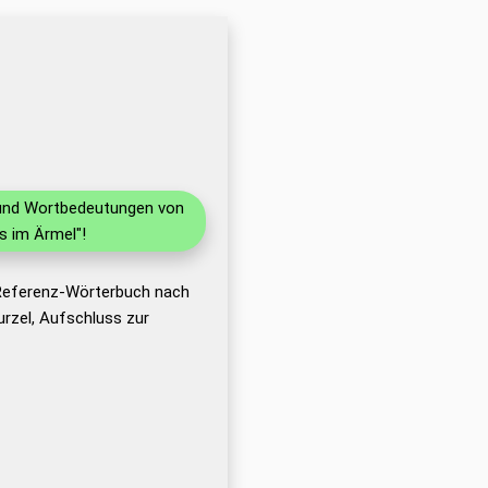
n und Wortbedeutungen von
s im Ärmel"!
 Referenz-Wörterbuch nach
rzel, Aufschluss zur