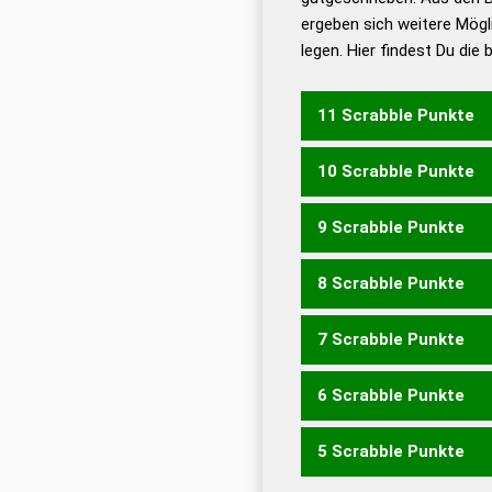
ergeben sich weitere Mögl
Dud
legen. Hier findest Du die
Dud
Universalwörterbuch
11 Scrabble Punkte
10 Scrabble Punkte
FLOM
9 Scrabble Punkte
FLORE
FORLE
8 Scrabble Punkte
FERM
FLOR
ROLF
LORM
7 Scrabble Punkte
LORM
MOLE
OLME
ORF
6 Scrabble Punkte
ELF
MOL
OLM
MORE
5 Scrabble Punkte
ROM
LORE