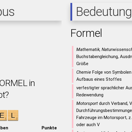
pus
Bedeutung
Formel
Mathematik, Naturwissensc
Buchstabengleichung, Ausdr
Größe
Chemie
Folge von Symbolen 
Aufbaus eines Stoffes
FORMEL in
verfestigter sprachlicher A
bt?
Redewendung
Motorsport
durch Verband, V
Durchführungsbestimmungen
Fahrzeuge im Motorsport, z.&
oder auch V
aben
Punkte