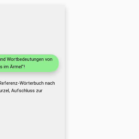
n und Wortbedeutungen von
s im Ärmel"!
 Referenz-Wörterbuch nach
rzel, Aufschluss zur