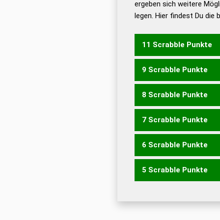
ergeben sich weitere Mögl
Dud
legen. Hier findest Du die
Dud
Universalwörterbuch
11 Scrabble Punkte
9 Scrabble Punkte
CALF
8 Scrabble Punkte
CLON
COLA
OLAF
7 Scrabble Punkte
CLAN
6 Scrabble Punkte
ALF
FON
5 Scrabble Punkte
ANC
FAN
LOA