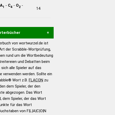
A
-
C
-
O
-
1
4
2
14
örterbücher
rbuch von wortwurzel.de ist
Hilfe eines semantischen
 Art der Scrabble-Wortprüfung,
s gute Anhaltspunkte zu
onen rund um die Wortbedeutung
ennung und Wortform, um die
reitereien und Debatten beim
für das Scrabble-Spiel zu
 sich alle Spieler auf das
 Turnier Scrabble-
ie verwenden werden. Sollte ein
rabble® Wort z.B.
FLACON
zu
en dem Spieler, der den
en – Standardwerk in 12
nkte abgezogen. Das Wort
nden
d, dem Spieler, der das Wort
en – Richtiges und gutes
Punkte für das Wort
utsch
Buchstaben von F|L|A|C|O|N