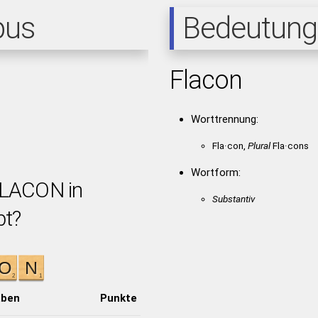
pus
Bedeutung
Flacon
Worttrennung:
Fla·con,
Plural
Fla·cons
Wortform:
FLACON in
Substantiv
bt?
aben
Punkte