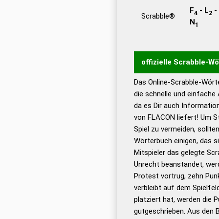
F
-
L
-
4
2
Scrabble®
N
1
offizielle Scrabble-W
Das Online-Scrabble-Wörte
Wortwurzel liefert mit 
die schnelle und einfache
Wortanalyse-Algorithmu
da es Dir auch Informati
Wortbedeutung, Worttr
von FLACON liefert! Um St
Gültigkeit eines Wortes 
Spiel zu vermeiden, sollten
bestimmen!
zugelassene
Wörterbuch einigen, das s
Wörterbücher sind:
Mitspieler das gelegte Sc
Unrecht beanstandet, werd
Dud
Protest vortrug, zehn Pu
Bä
verbleibt auf dem Spielfel
Dud
platziert hat, werden die 
De
gutgeschrieben. Aus den 