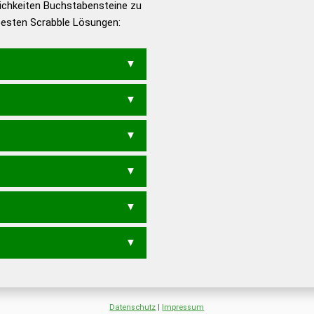
ichkeiten Buchstabensteine zu
en – Die deutsche Grammatik
 besten Scrabble Lösungen:
en – Deutsches
Datenschutz
|
Impressum