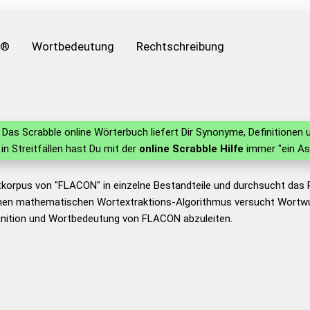
e®
Wortbedeutung
Rechtschreibung
Das Scrabble online Wörterbuch liefert Dir Synonyme, Definitione
 in Streitfällen hast Du mit der
online Scrabble Hilfe
immer "ein As
tkorpus von "FLACON" in einzelne Bestandteile und durchsucht das
nen mathematischen Wortextraktions-Algorithmus versucht Wortwu
inition und Wortbedeutung von FLACON abzuleiten.