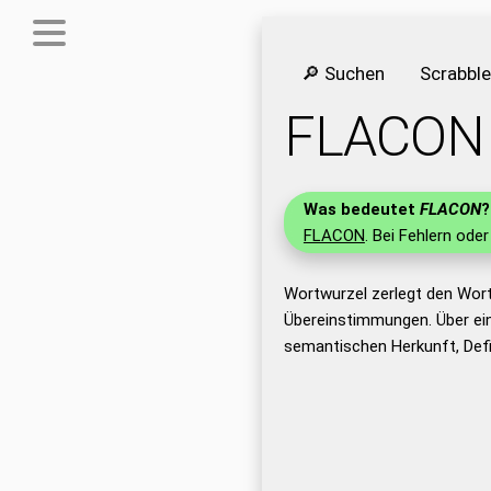
🔎 Suchen
Scrabbl
FLACON
Was bedeutet
FLACON
?
FLACON
. Bei Fehlern oder
Wortwurzel zerlegt den Wor
Übereinstimmungen. Über ei
semantischen Herkunft, Def