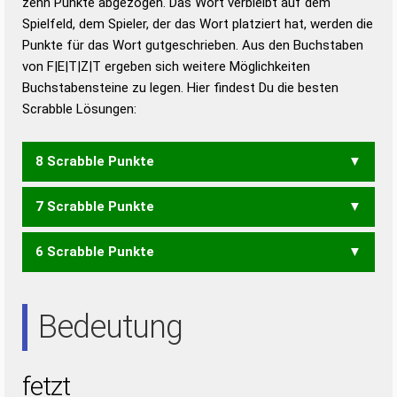
zehn Punkte abgezogen. Das Wort verbleibt auf dem
Duden – Richtiges und gutes
Spielfeld, dem Spieler, der das Wort platziert hat, werden die
Deutsch
Punkte für das Wort gutgeschrieben. Aus den Buchstaben
von F|E|T|Z|T ergeben sich weitere Möglichkeiten
Duden – Die deutsche Grammatik
Buchstabensteine zu legen. Hier findest Du die besten
Duden – Deutsches
Scrabble Lösungen:
Universalwörterbuch
8 Scrabble Punkte
7 Scrabble Punkte
FEZ
6 Scrabble Punkte
FETT
ZETT
Bedeutung
fetzt