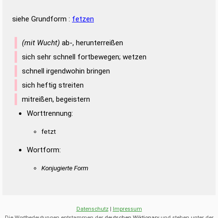
siehe Grundform :
fetzen
(mit Wucht)
ab-, herunterreißen
sich sehr schnell fortbewegen; wetzen
schnell irgendwohin bringen
sich heftig streiten
mitreißen, begeistern
Worttrennung:
fetzt
Wortform:
Konjugierte Form
Datenschutz
|
Impressum
Die Wortbedeutungen entstammen der
deutschen Wiktionary
und stehen unter der