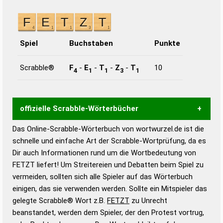
Spiel
Buchstaben
Punkte
Scrabble®
F
-
E
-
T
-
Z
-
T
10
4
1
1
3
1
offizielle Scrabble-Wörterbücher
Das Online-Scrabble-Wörterbuch von wortwurzel.de ist die
Wortwurzel liefert mit Hilfe eines semantischen
schnelle und einfache Art der Scrabble-Wortprüfung, da es
Wortanalyse-Algorithmus gute Anhaltspunkte zu
Dir auch Informationen rund um die Wortbedeutung von
Wortbedeutung, Worttrennung und Wortform, um die
FETZT liefert! Um Streitereien und Debatten beim Spiel zu
Gültigkeit eines Wortes für das Scrabble-Spiel zu
vermeiden, sollten sich alle Spieler auf das Wörterbuch
bestimmen!
zugelassene Turnier Scrabble-
einigen, das sie verwenden werden. Sollte ein Mitspieler das
Wörterbücher sind:
gelegte Scrabble® Wort z.B.
FETZT
zu Unrecht
beanstandet, werden dem Spieler, der den Protest vortrug,
Duden – Standardwerk in 12 Bänden