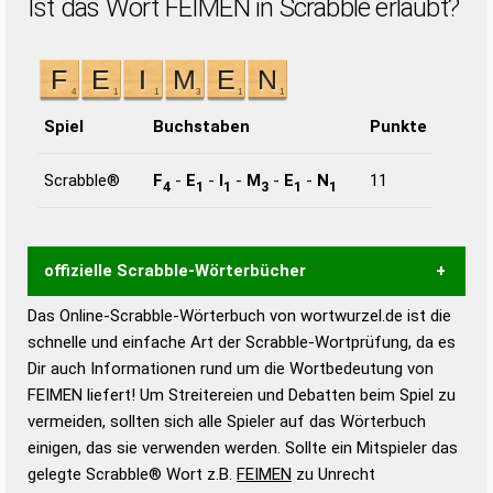
Ist das Wort FEIMEN in Scrabble erlaubt?
Spiel
Buchstaben
Punkte
Scrabble®
F
-
E
-
I
-
M
-
E
-
N
11
4
1
1
3
1
1
offizielle Scrabble-Wörterbücher
Das Online-Scrabble-Wörterbuch von wortwurzel.de ist die
Wortwurzel liefert mit Hilfe eines semantischen
schnelle und einfache Art der Scrabble-Wortprüfung, da es
Wortanalyse-Algorithmus gute Anhaltspunkte zu
Dir auch Informationen rund um die Wortbedeutung von
Wortbedeutung, Worttrennung und Wortform, um die
FEIMEN liefert! Um Streitereien und Debatten beim Spiel zu
Gültigkeit eines Wortes für das Scrabble-Spiel zu
vermeiden, sollten sich alle Spieler auf das Wörterbuch
bestimmen!
zugelassene Turnier Scrabble-
einigen, das sie verwenden werden. Sollte ein Mitspieler das
Wörterbücher sind:
gelegte Scrabble® Wort z.B.
FEIMEN
zu Unrecht