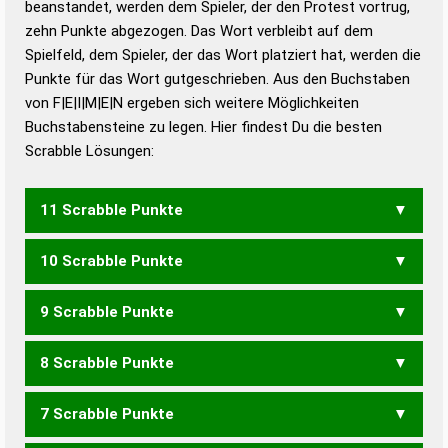
beanstandet, werden dem Spieler, der den Protest vortrug,
Duden – Standardwerk in 12 Bänden
zehn Punkte abgezogen. Das Wort verbleibt auf dem
Duden – Richtiges und gutes
Spielfeld, dem Spieler, der das Wort platziert hat, werden die
Deutsch
Punkte für das Wort gutgeschrieben. Aus den Buchstaben
von F|E|I|M|E|N ergeben sich weitere Möglichkeiten
Duden – Die deutsche Grammatik
Buchstabensteine zu legen. Hier findest Du die besten
Duden – Deutsches
Scrabble Lösungen:
Universalwörterbuch
11 Scrabble Punkte
10 Scrabble Punkte
FEINEM
MIEFEN
9 Scrabble Punkte
FEMEN
MIEFE
8 Scrabble Punkte
FEME
MIEF
7 Scrabble Punkte
FEIEN
FEINE