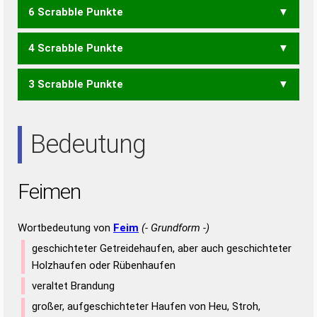
6 Scrabble Punkte
FEEN
FEIE
FEIN
FINE
NIFE
EINEM
MEIEN
MEINE
MIENE
4 Scrabble Punkte
FEE
MEIN
MINE
3 Scrabble Punkte
EINE
EIN
NEE
NIE
Bedeutung
Feimen
Wortbedeutung von
Feim
(- Grundform -)
geschichteter Getreidehaufen, aber auch geschichteter
Holzhaufen oder Rübenhaufen
veraltet Brandung
großer, aufgeschichteter Haufen von Heu, Stroh,