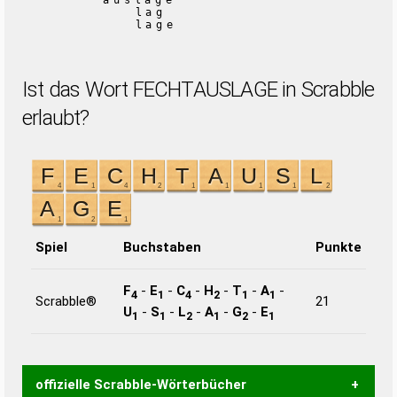
auslage
lag
lage
Ist das Wort FECHTAUSLAGE in Scrabble
erlaubt?
Spiel
Buchstaben
Punkte
F
-
E
-
C
-
H
-
T
-
A
-
4
1
4
2
1
1
Scrabble®
21
U
-
S
-
L
-
A
-
G
-
E
1
1
2
1
2
1
offizielle Scrabble-Wörterbücher