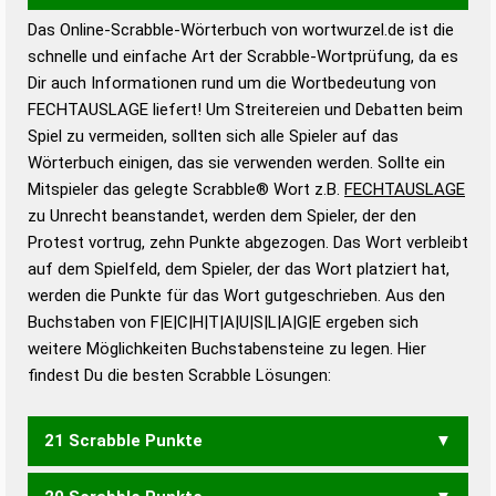
Das Online-Scrabble-Wörterbuch von wortwurzel.de ist die
Wortwurzel liefert mit Hilfe eines semantischen
schnelle und einfache Art der Scrabble-Wortprüfung, da es
Wortanalyse-Algorithmus gute Anhaltspunkte zu
Dir auch Informationen rund um die Wortbedeutung von
Wortbedeutung, Worttrennung und Wortform, um die
FECHTAUSLAGE liefert! Um Streitereien und Debatten beim
Gültigkeit eines Wortes für das Scrabble-Spiel zu
Spiel zu vermeiden, sollten sich alle Spieler auf das
bestimmen!
zugelassene Turnier Scrabble-
Wörterbuch einigen, das sie verwenden werden. Sollte ein
Wörterbücher sind:
Mitspieler das gelegte Scrabble® Wort z.B.
FECHTAUSLAGE
zu Unrecht beanstandet, werden dem Spieler, der den
Duden – Standardwerk in 12 Bänden
Protest vortrug, zehn Punkte abgezogen. Das Wort verbleibt
Duden – Richtiges und gutes
auf dem Spielfeld, dem Spieler, der das Wort platziert hat,
Deutsch
werden die Punkte für das Wort gutgeschrieben. Aus den
Buchstaben von F|E|C|H|T|A|U|S|L|A|G|E ergeben sich
Duden – Die deutsche Grammatik
weitere Möglichkeiten Buchstabensteine zu legen. Hier
Duden – Deutsches
findest Du die besten Scrabble Lösungen:
Universalwörterbuch
21 Scrabble Punkte