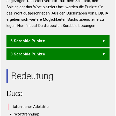
abgezogen. Das Wort verbleibt auf dem Spielfeld, dem
Duden – Richtiges und gutes
Spieler, der das Wort platziert hat, werden die Punkte für
Deutsch
das Wort gutgeschrieben. Aus den Buchstaben von D|U|C|A
ergeben sich weitere Möglichkeiten Buchstabensteine zu
Duden – Die deutsche Grammatik
legen. Hier findest Du die besten Scrabble Lösungen:
Duden – Deutsches
Universalwörterbuch
6 Scrabble Punkte
3 Scrabble Punkte
CAD
CDU
DAU
Bedeutung
Duca
italienischer Adelstitel
Worttrennung: