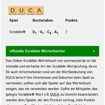
Spiel
Buchstaben
Punkte
Scrabble®
D
-
U
-
C
-
A
7
1
1
4
1
offizielle Scrabble-Wörterbücher
Das Online-Scrabble-Wörterbuch von wortwurzel.de ist die
Wortwurzel liefert mit Hilfe eines semantischen
schnelle und einfache Art der Scrabble-Wortprüfung, da es
Wortanalyse-Algorithmus gute Anhaltspunkte zu
Dir auch Informationen rund um die Wortbedeutung von
Wortbedeutung, Worttrennung und Wortform, um die
DUCA liefert! Um Streitereien und Debatten beim Spiel zu
Gültigkeit eines Wortes für das Scrabble-Spiel zu
vermeiden, sollten sich alle Spieler auf das Wörterbuch
bestimmen!
zugelassene Turnier Scrabble-
einigen, das sie verwenden werden. Sollte ein Mitspieler das
Wörterbücher sind:
gelegte Scrabble® Wort z.B.
DUCA
zu Unrecht beanstandet,
werden dem Spieler, der den Protest vortrug, zehn Punkte
Duden – Standardwerk in 12 Bänden