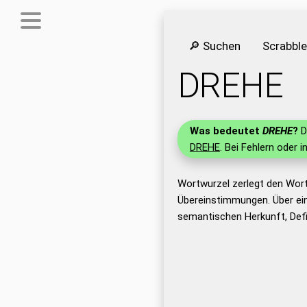
🔎 Suchen
Scrabbl
DREHE
Was bedeutet
DREHE
?
D
DREHE
. Bei Fehlern oder i
Wortwurzel zerlegt den Wor
Übereinstimmungen. Über ei
semantischen Herkunft, Def