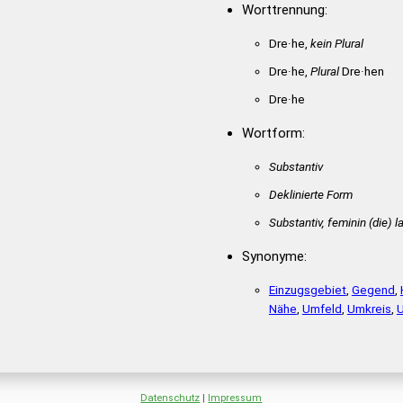
Worttrennung:
Dre·he,
kein Plural
Dre·he,
Plural
Dre·hen
Dre·he
Wortform:
Substantiv
Deklinierte Form
Substantiv, feminin
(die)
la
Synonyme:
Einzugsgebiet
,
Gegend
,
Nähe
,
Umfeld
,
Umkreis
,
Datenschutz
|
Impressum