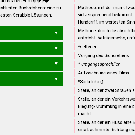
Buchstaben von D|R|E|H|E
Methode, mit der man etwas
ichkeiten Buchstabensteine zu
en – Die deutsche Grammatik
vielversprechend beikommt;
 besten Scrabble Lösungen:
en – Deutsches
Handgriff; im weitesten Sin
Methode, durch die absichtli
entsteht; betrügerische, un
*seltener
Vorgang des Sichdrehens
*
umgangssprachlich
HERD
Aufzeichnung eines Films
E
*Südafrika ()
Stelle, an der zwei Straße
Stelle, an der ein Verkehrsw
Biegung/Krümmung in eine 
macht
Stelle, an der ein Fluss ein
eine bestimmte Richtung m