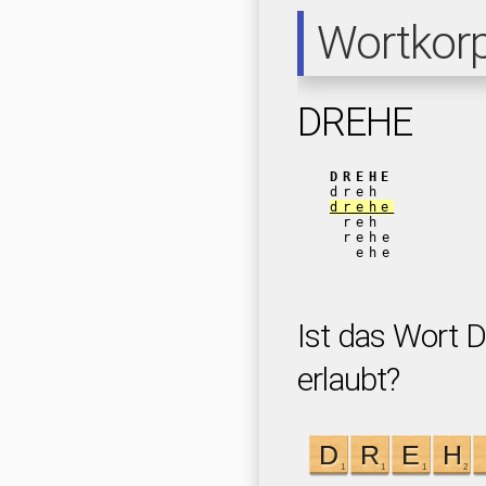
Wortkor
DREHE
DREHE
dreh
drehe
reh
rehe
ehe
Ist das Wort 
erlaubt?