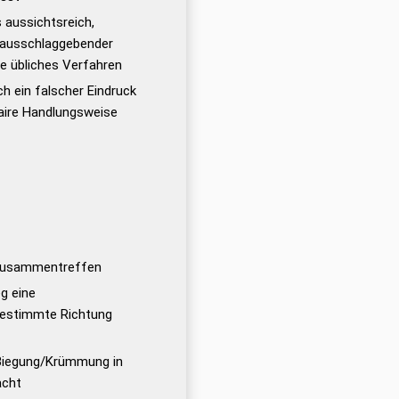
 aussichtsreich,
 ausschlaggebender
ne übliches Verfahren
ch ein falscher Eindruck
faire Handlungsweise
n zusammentreffen
eg eine
bestimmte Richtung
e Biegung/Krümmung in
acht