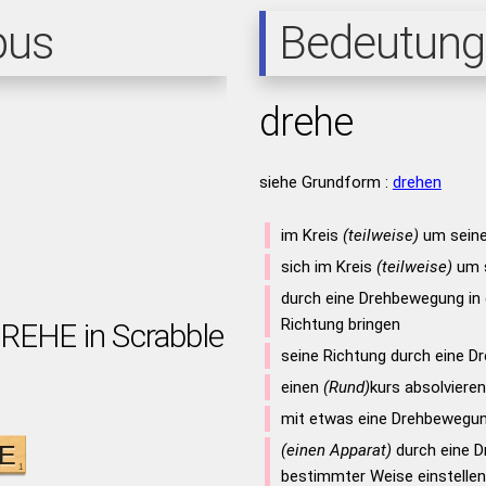
pus
Bedeutung
drehe
siehe Grundform :
drehen
im Kreis
(teilweise)
um sein
sich im Kreis
(teilweise)
um 
durch eine Drehbewegung in
Richtung bringen
DREHE in Scrabble
seine Richtung durch eine D
einen
(Rund)
kurs absolvieren
mit etwas eine Drehbewegu
(einen Apparat)
durch eine D
bestimmter Weise einstellen