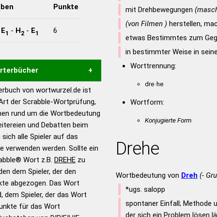
aben
Punkte
mit Drehbewegungen
(masch
(von Filmen )
herstellen, ma
-
E
-
H
-
E
6
1
2
1
etwas Bestimmtes zum Geg
in bestimmter Weise in sein
Worttrennung:
örterbücher
dre·he
rbuch von wortwurzel.de ist
Hilfe eines semantischen
 Art der Scrabble-Wortprüfung,
Wortform:
s gute Anhaltspunkte zu
onen rund um die Wortbedeutung
ennung und Wortform, um die
Konjugierte Form
eitereien und Debatten beim
für das Scrabble-Spiel zu
 sich alle Spieler auf das
Drehe
 Turnier Scrabble-
ie verwenden werden. Sollte ein
rabble® Wort z.B.
DREHE
zu
en dem Spieler, der den
en – Standardwerk in 12
Wortbedeutung von
Dreh
(- Gr
nkte abgezogen. Das Wort
nden
*ugs. salopp
d, dem Spieler, der das Wort
en – Richtiges und gutes
spontaner Einfall; Methode u
Punkte für das Wort
utsch
der sich ein Problem lösen l