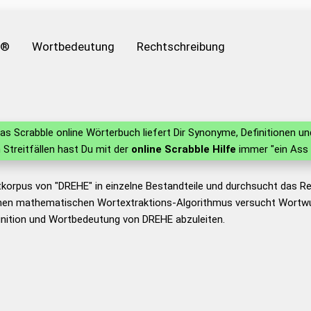
e®
Wortbedeutung
Rechtschreibung
as Scrabble online Wörterbuch liefert Dir Synonyme, Definitionen 
n Streitfällen hast Du mit der
online Scrabble Hilfe
immer "ein Ass 
tkorpus von "DREHE" in einzelne Bestandteile und durchsucht das 
nen mathematischen Wortextraktions-Algorithmus versucht Wortwu
inition und Wortbedeutung von DREHE abzuleiten.