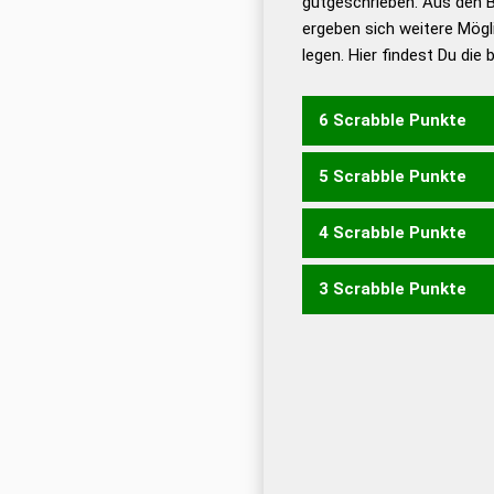
gutgeschrieben. Aus den 
ergeben sich weitere Mögl
Dud
legen. Hier findest Du die
Dud
Universalwörterbuch
6 Scrabble Punkte
5 Scrabble Punkte
HERDE
4 Scrabble Punkte
EHER
EHRE
HEDE
HEER
3 Scrabble Punkte
EHR
HER
RHE
ERDE
RED
DER
ERD
RED
REE