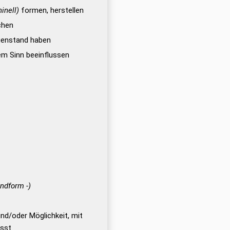
inell)
formen, herstellen
chen
enstand haben
em Sinn beeinflussen
undform -)
nd/oder Möglichkeit, mit
ässt