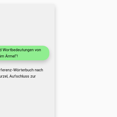
und Wortbedeutungen von
im Ärmel"!
Referenz-Wörterbuch nach
rzel, Aufschluss zur