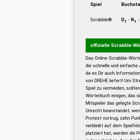
Spiel
Buchst
Scrabble®
D
-
R
1
1
offizielle Scrabble-W
Das Online-Scrabble-Wörte
Wortwurzel liefert mit 
die schnelle und einfache
Wortanalyse-Algorithmu
da es Dir auch Informati
Wortbedeutung, Worttr
von DREHE liefert! Um Str
Gültigkeit eines Wortes 
Spiel zu vermeiden, sollten
bestimmen!
zugelassene
Wörterbuch einigen, das s
Wörterbücher sind:
Mitspieler das gelegte Sc
Unrecht beanstandet, werd
Dud
Protest vortrug, zehn Pu
Bä
verbleibt auf dem Spielfel
Dud
platziert hat, werden die 
De