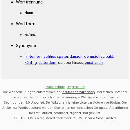
Worttrennung:
dann
Wortform:
Adverb
Synonyme:
hinterher
,
nachher
,
später
,
danach
,
demnächst
,
bald
,
künftig
,
außerdem
, darüber hinaus,
zusätzlich
Datenschutz
|
Impressum
Die Wortbedeutungen entstammen der
deutschen Wiktionary
und stehen unter der
Lizenz Creative Commons Namensnennung – Weitergabe unter gleichen
Bedingungen 3.0 Unported. Bei Wiktionary ist eine Liste der Autoren verfügbar. Die
Artikel zur Wortbedeutung wurden über einen semantischen Computer-Algorithmus
neu strukturiert, bearbeitet, ergänzt und gekürzt.
SCRABBLE® is a registered trademark of J.W. Spear & Sons Limited