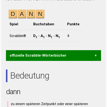
Spiel
Buchstaben
Punkte
Scrabble®
D
-
A
-
N
-
N
4
1
1
1
1
offizielle Scrabble-Wörterbücher
Wortwurzel liefert mit Hilfe eines semantischen
Bedeutung
Wortanalyse-Algorithmus gute Anhaltspunkte zu
Wortbedeutung, Worttrennung und Wortform, um die
Gültigkeit eines Wortes für das Scrabble-Spiel zu
dann
bestimmen!
zugelassene Turnier Scrabble-
Wörterbücher sind:
zu einem späteren Zeitpunkt oder einer späteren
Duden – Standardwerk in 12 Bänden