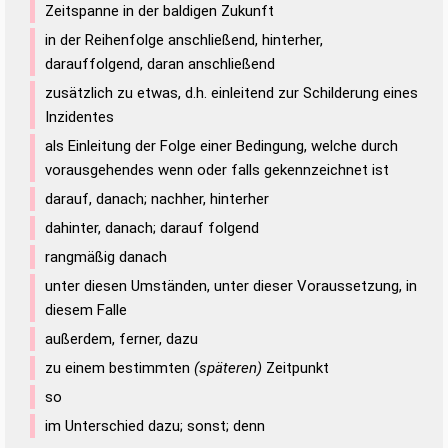
Zeitspanne in der baldigen Zukunft
Duden – Richtiges und gutes
in der Reihenfolge anschließend, hinterher,
Deutsch
darauffolgend, daran anschließend
Duden – Die deutsche Grammatik
zusätzlich zu etwas, d.h. einleitend zur Schilderung eines
Inzidentes
Duden – Deutsches
als Einleitung der Folge einer Bedingung, welche durch
Universalwörterbuch
vorausgehendes wenn oder falls gekennzeichnet ist
darauf, danach; nachher, hinterher
dahinter, danach; darauf folgend
rangmäßig danach
unter diesen Umständen, unter dieser Voraussetzung, in
diesem Falle
außerdem, ferner, dazu
zu einem bestimmten
(späteren)
Zeitpunkt
so
im Unterschied dazu; sonst; denn