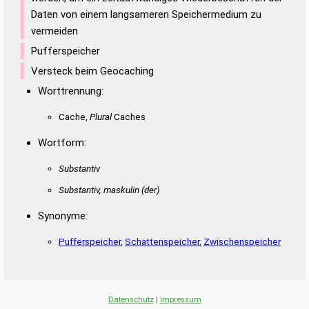
Duden – Richtiges und gutes
Daten von einem langsameren Speichermedium zu
Deutsch
vermeiden
Pufferspeicher
Duden – Die deutsche Grammatik
Versteck beim Geocaching
Duden – Deutsches
Worttrennung:
Universalwörterbuch
Cache,
Plural
Caches
Wortform:
Substantiv
Substantiv, maskulin
(der)
Synonyme:
Pufferspeicher
,
Schattenspeicher
,
Zwischenspeicher
Datenschutz
|
Impressum