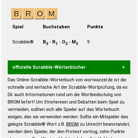
Spiel
Buchstaben
Punkte
Scrabble®
B
-
R
-
O
-
M
9
3
1
2
3
offizielle Scrabble-Wörterbücher
Das Online-Scrabble-Wörterbuch von wortwurzel.de ist die
Wortwurzel liefert mit Hilfe eines semantischen
schnelle und einfache Art der Scrabble-Wortprüfung, da es
Wortanalyse-Algorithmus gute Anhaltspunkte zu
Dir auch Informationen rund um die Wortbedeutung von
Wortbedeutung, Worttrennung und Wortform, um die
BROM liefert! Um Streitereien und Debatten beim Spiel zu
Gültigkeit eines Wortes für das Scrabble-Spiel zu
vermeiden, sollten sich alle Spieler auf das Wörterbuch
bestimmen!
zugelassene Turnier Scrabble-
einigen, das sie verwenden werden. Sollte ein Mitspieler das
Wörterbücher sind:
gelegte Scrabble® Wort z.B.
BROM
zu Unrecht beanstandet,
werden dem Spieler, der den Protest vortrug, zehn Punkte
Duden – Standardwerk in 12 Bänden