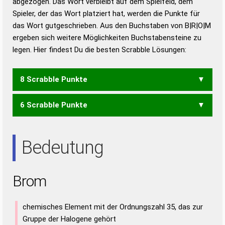
abgezogen. Das Wort verbleibt auf dem Spielfeld, dem
Duden – Richtiges und gutes
Spieler, der das Wort platziert hat, werden die Punkte für
Deutsch
das Wort gutgeschrieben. Aus den Buchstaben von B|R|O|M
ergeben sich weitere Möglichkeiten Buchstabensteine zu
Duden – Die deutsche Grammatik
legen. Hier findest Du die besten Scrabble Lösungen:
Duden – Deutsches
Universalwörterbuch
8 Scrabble Punkte
6 Scrabble Punkte
MOB
BOR
Bedeutung
Brom
chemisches Element mit der Ordnungszahl 35, das zur
Gruppe der Halogene gehört