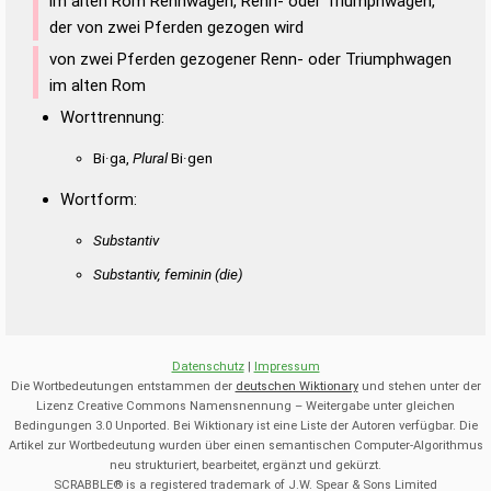
im alten Rom Rennwagen, Renn- oder Triumphwagen,
der von zwei Pferden gezogen wird
von zwei Pferden gezogener Renn- oder Triumphwagen
im alten Rom
Worttrennung:
Bi·ga,
Plural
Bi·gen
Wortform:
Substantiv
Substantiv, feminin
(die)
Datenschutz
|
Impressum
Die Wortbedeutungen entstammen der
deutschen Wiktionary
und stehen unter der
Lizenz Creative Commons Namensnennung – Weitergabe unter gleichen
Bedingungen 3.0 Unported. Bei Wiktionary ist eine Liste der Autoren verfügbar. Die
Artikel zur Wortbedeutung wurden über einen semantischen Computer-Algorithmus
neu strukturiert, bearbeitet, ergänzt und gekürzt.
SCRABBLE® is a registered trademark of J.W. Spear & Sons Limited