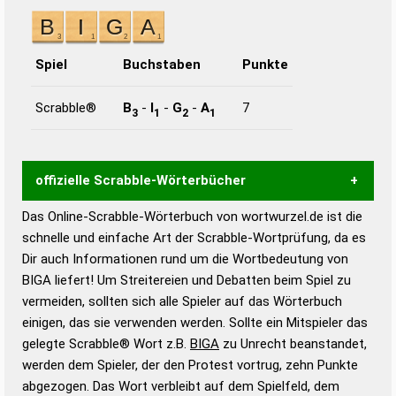
Spiel
Buchstaben
Punkte
Scrabble®
B
-
I
-
G
-
A
7
3
1
2
1
offizielle Scrabble-Wörterbücher
Das Online-Scrabble-Wörterbuch von wortwurzel.de ist die
Wortwurzel liefert mit Hilfe eines semantischen
schnelle und einfache Art der Scrabble-Wortprüfung, da es
Wortanalyse-Algorithmus gute Anhaltspunkte zu
Dir auch Informationen rund um die Wortbedeutung von
Wortbedeutung, Worttrennung und Wortform, um die
BIGA liefert! Um Streitereien und Debatten beim Spiel zu
Gültigkeit eines Wortes für das Scrabble-Spiel zu
vermeiden, sollten sich alle Spieler auf das Wörterbuch
bestimmen!
zugelassene Turnier Scrabble-
einigen, das sie verwenden werden. Sollte ein Mitspieler das
Wörterbücher sind:
gelegte Scrabble® Wort z.B.
BIGA
zu Unrecht beanstandet,
werden dem Spieler, der den Protest vortrug, zehn Punkte
Duden – Standardwerk in 12 Bänden
abgezogen. Das Wort verbleibt auf dem Spielfeld, dem