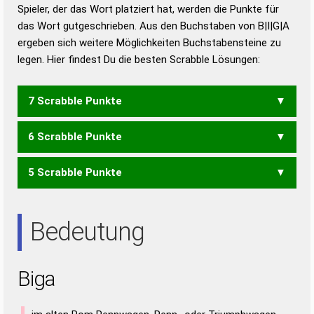
Duden – Richtiges und gutes
Spieler, der das Wort platziert hat, werden die Punkte für
Deutsch
das Wort gutgeschrieben. Aus den Buchstaben von B|I|G|A
ergeben sich weitere Möglichkeiten Buchstabensteine zu
Duden – Die deutsche Grammatik
legen. Hier findest Du die besten Scrabble Lösungen:
Duden – Deutsches
Universalwörterbuch
7 Scrabble Punkte
6 Scrabble Punkte
GABI
5 Scrabble Punkte
AGB
GAB
GIB
ABI
BAI
Bedeutung
Biga