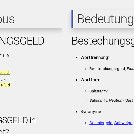
pus
Bedeutung
NGSGELD
Bestechungsg
ELD
Worttrennung:
Be·ste·chungs·geld,
Plur
eld
Wortform:
gel
geld
Substantiv
Substantiv, Neutrum
(das)
Synonyme:
SGELD in
Schmiergeld
,
Schweigeg
bt?