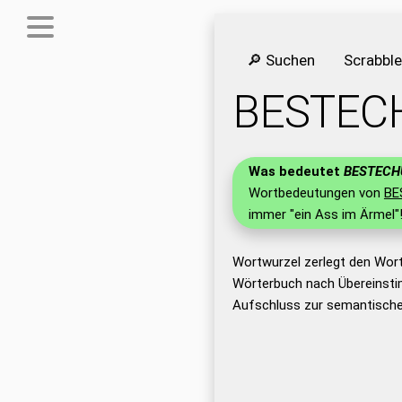
🔎 Suchen
Scrabbl
BESTEC
Was bedeutet
BESTECH
Wortbedeutungen von
BE
immer "ein Ass im Ärmel"
Wortwurzel zerlegt den Wor
Wörterbuch nach Übereinsti
Aufschluss zur semantische