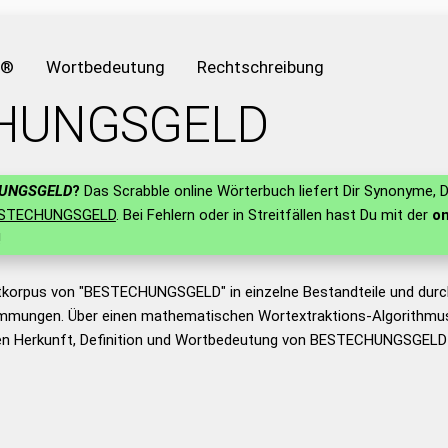
e®
Wortbedeutung
Rechtschreibung
HUNGSGELD
UNGSGELD
?
Das Scrabble online Wörterbuch liefert Dir Synonyme, D
STECHUNGSGELD
. Bei Fehlern oder in Streitfällen hast Du mit der
on
!
tkorpus von "BESTECHUNGSGELD" in einzelne Bestandteile und dur
mmungen. Über einen mathematischen Wortextraktions-Algorithmus
n Herkunft, Definition und Wortbedeutung von BESTECHUNGSGELD 