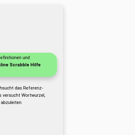
efinitionen und
line Scrabble Hilfe
chsucht das Referenz-
 versucht Wortwurzel,
abzuleiten.