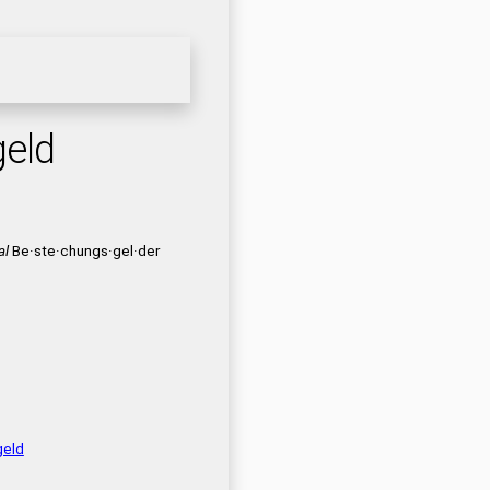
eld
al
Be·ste·chungs·gel·der
eld