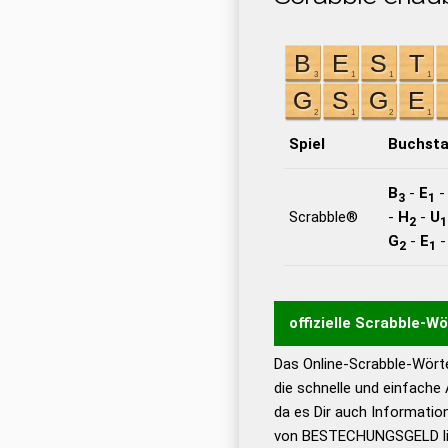
Spiel
Buchst
B
-
E
3
1
Scrabble®
-
H
-
U
2
1
G
-
E
2
1
offizielle Scrabble-W
Das Online-Scrabble-Wörte
Wortwurzel liefert mit 
die schnelle und einfache
Wortanalyse-Algorithmu
da es Dir auch Informati
Wortbedeutung, Worttr
von BESTECHUNGSGELD lief