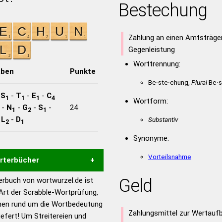
Bestechung
Zahlung an einen Amtsträger
Gegenleistung
Worttrennung:
aben
Punkte
Be·ste·chung,
Plural
Be·s
-
S
-
T
-
E
-
C
1
1
1
4
Wortform:
-
N
-
G
-
S
-
24
1
2
1
-
L
-
D
Substantiv
2
1
Synonyme:
Vorteilsnahme
örterbücher
Geld
rbuch von wortwurzel.de ist
Hilfe eines semantischen
 Art der Scrabble-Wortprüfung,
s gute Anhaltspunkte zu
onen rund um die Wortbedeutung
ennung und Wortform, um die
Zahlungsmittel zur Wertau
ert! Um Streitereien und