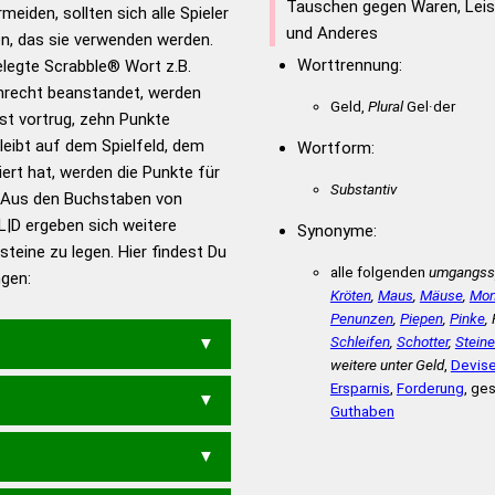
für das Scrabble-Spiel zu
Tauschen gegen Waren, Leis
meiden, sollten sich alle Spieler
 Turnier Scrabble-
und Anderes
n, das sie verwenden werden.
Worttrennung:
gelegte Scrabble® Wort z.B.
recht beanstandet, werden
en – Standardwerk in 12
Geld,
Plural
Gel·der
st vortrug, zehn Punkte
nden
eibt auf dem Spielfeld, dem
Wortform:
en – Richtiges und gutes
iert hat, werden die Punkte für
utsch
Substantiv
 Aus den Buchstaben von
L|D ergeben sich weitere
en – Die deutsche Grammatik
Synonyme:
teine zu legen. Hier findest Du
en – Deutsches
alle folgenden
umgangssp
ngen:
Kröten
,
Maus
,
Mäuse
,
Mon
Penunzen
,
Piepen
,
Pinke
,
Schleifen
,
Schotter
,
Steine
weitere unter Geld
,
Devis
Ersparnis
,
Forderung
, ge
NBUCHEST
Guthaben
ESUCH
GEGENBUCHET
BUCHTE