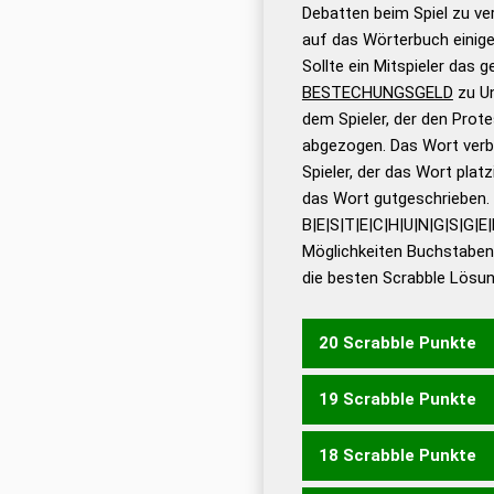
Gültigkeit eines Wortes 
Debatten beim Spiel zu ver
bestimmen!
zugelassene
auf das Wörterbuch einige
Wörterbücher sind:
Sollte ein Mitspieler das 
BESTECHUNGSGELD
zu Un
Dud
dem Spieler, der den Prote
Bä
abgezogen. Das Wort verbl
Dud
Spieler, der das Wort platz
De
das Wort gutgeschrieben.
B|E|S|T|E|C|H|U|N|G|S|G|E|
Dud
Möglichkeiten Buchstabens
Dud
die besten Scrabble Lösu
Universalwörterbuch
20 Scrabble Punkte
19 Scrabble Punkte
GEGENBESUCHS
GEGE
18 Scrabble Punkte
GEGLUBSCHT
GEGENB
GEGENBUCHST
GEGEN