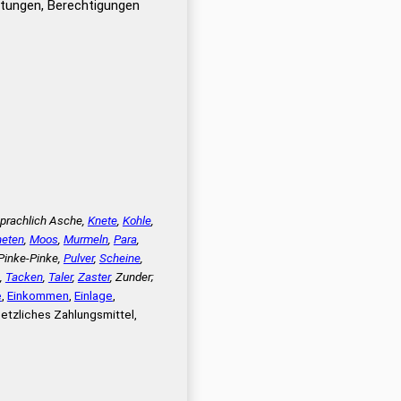
tungen, Berechtigungen
rachlich Asche,
Knete
,
Kohle
,
eten
,
Moos
,
Murmeln
,
Para
,
 Pinke-Pinke,
Pulver
,
Scheine
,
,
Tacken
,
Taler
,
Zaster
, Zunder;
e
,
Einkommen
,
Einlage
,
setzliches Zahlungsmittel,