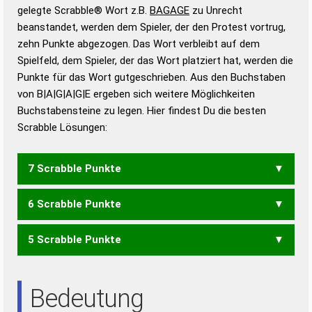
Wörterbücher sind:
gelegte Scrabble® Wort z.B.
BAGAGE
zu Unrecht
beanstandet, werden dem Spieler, der den Protest vortrug,
Duden – Standardwerk in 12 Bänden
zehn Punkte abgezogen. Das Wort verbleibt auf dem
Duden – Richtiges und gutes
Spielfeld, dem Spieler, der das Wort platziert hat, werden die
Deutsch
Punkte für das Wort gutgeschrieben. Aus den Buchstaben
von B|A|G|A|G|E ergeben sich weitere Möglichkeiten
Duden – Die deutsche Grammatik
Buchstabensteine zu legen. Hier findest Du die besten
Duden – Deutsches
Scrabble Lösungen:
Universalwörterbuch
7 Scrabble Punkte
6 Scrabble Punkte
GABE
5 Scrabble Punkte
AGB
BEG
GAB
GEB
GAGA
ABA
EGG
Bedeutung