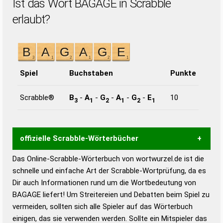
Ist das Wort BAGAGE in Scrabble
erlaubt?
Spiel
Buchstaben
Punkte
Scrabble®
B
-
A
-
G
-
A
-
G
-
E
10
3
1
2
1
2
1
offizielle Scrabble-Wörterbücher
Das Online-Scrabble-Wörterbuch von wortwurzel.de ist die
Wortwurzel liefert mit Hilfe eines semantischen
schnelle und einfache Art der Scrabble-Wortprüfung, da es
Wortanalyse-Algorithmus gute Anhaltspunkte zu
Dir auch Informationen rund um die Wortbedeutung von
Wortbedeutung, Worttrennung und Wortform, um die
BAGAGE liefert! Um Streitereien und Debatten beim Spiel zu
Gültigkeit eines Wortes für das Scrabble-Spiel zu
vermeiden, sollten sich alle Spieler auf das Wörterbuch
bestimmen!
zugelassene Turnier Scrabble-
einigen, das sie verwenden werden. Sollte ein Mitspieler das