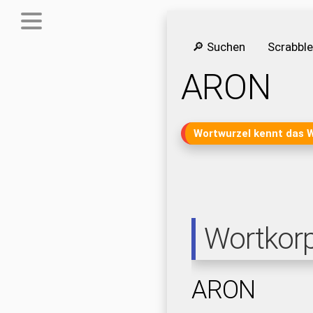
🔎 Suchen
Scrabbl
ARON
Wortwurzel kennt das 
Wortkor
ARON