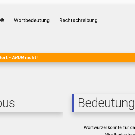
e®
Wortbedeutung
Rechtschreibung
Wort -
ARON
nicht!
pus
Bedeutung
Wortwurzel konnte für d
Wortbedeutung