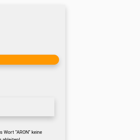
as Wort "ARON" keine
 ableiten!