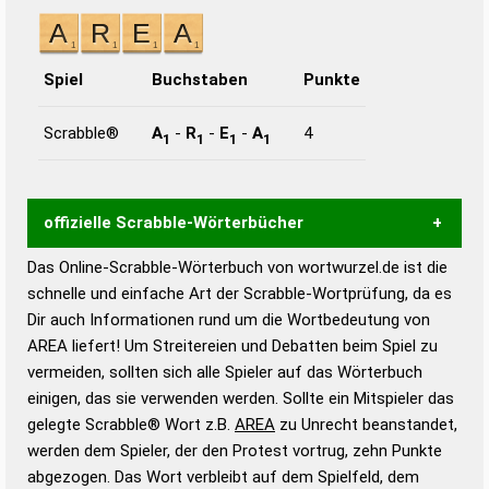
Spiel
Buchstaben
Punkte
Scrabble®
A
-
R
-
E
-
A
4
1
1
1
1
offizielle Scrabble-Wörterbücher
Das Online-Scrabble-Wörterbuch von wortwurzel.de ist die
Wortwurzel liefert mit Hilfe eines semantischen
schnelle und einfache Art der Scrabble-Wortprüfung, da es
Wortanalyse-Algorithmus gute Anhaltspunkte zu
Dir auch Informationen rund um die Wortbedeutung von
Wortbedeutung, Worttrennung und Wortform, um die
AREA liefert! Um Streitereien und Debatten beim Spiel zu
Gültigkeit eines Wortes für das Scrabble-Spiel zu
vermeiden, sollten sich alle Spieler auf das Wörterbuch
bestimmen!
zugelassene Turnier Scrabble-
einigen, das sie verwenden werden. Sollte ein Mitspieler das
Wörterbücher sind:
gelegte Scrabble® Wort z.B.
AREA
zu Unrecht beanstandet,
werden dem Spieler, der den Protest vortrug, zehn Punkte
Duden – Standardwerk in 12 Bänden
abgezogen. Das Wort verbleibt auf dem Spielfeld, dem