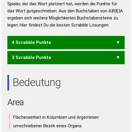
Duden – Richtiges und gutes
Spieler, der das Wort platziert hat, werden die Punkte für
Deutsch
das Wort gutgeschrieben. Aus den Buchstaben von A|R|E|A
ergeben sich weitere Möglichkeiten Buchstabensteine zu
Duden – Die deutsche Grammatik
legen. Hier findest Du die besten Scrabble Lösungen:
Duden – Deutsches
Universalwörterbuch
4 Scrabble Punkte
3 Scrabble Punkte
AARE
AAR
ARA
Bedeutung
Area
Flächeneinheit in Kolumbien und Argentinien
umschriebener Bezirk eines Organs