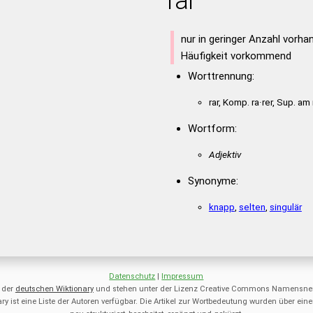
rar
nur in geringer Anzahl vorhan
Häufigkeit vorkommend
Worttrennung:
rar, Komp. ra·rer, Sup. am
Wortform:
Adjektiv
Synonyme:
knapp
,
selten
,
singulär
Datenschutz
|
Impressum
 der
deutschen Wiktionary
und stehen unter der Lizenz Creative Commons Namensnen
ry ist eine Liste der Autoren verfügbar. Die Artikel zur Wortbedeutung wurden über 