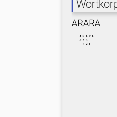
Wortkor
ARARA
ARARA
ara
rar