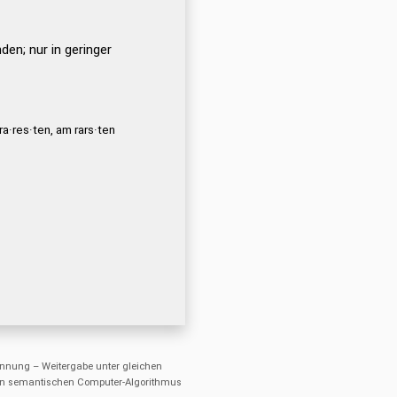
den; nur in geringer
 ra·res·ten, am rars·ten
nung – Weitergabe unter gleichen
einen semantischen Computer-Algorithmus