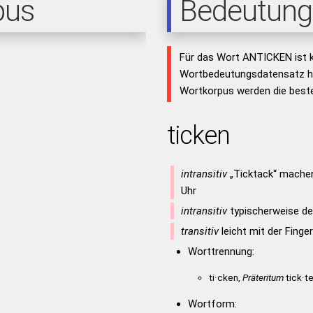
pus
Bedeutung
Für das Wort ANTICKEN ist k
Wortbedeutungsdatensatz hi
Wortkorpus werden die beste
ticken
intransitiv
„Ticktack“ mache
Uhr
intransitiv
typischerweise de
transitiv
leicht mit der Finge
Worttrennung:
ti·cken,
Präteritum
tick·te
Wortform: