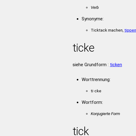
Verb
Synonyme:
Ticktack machen,
tippe
ticke
siehe Grundform :
ticken
Worttrennung:
ti·cke
Wortform:
Konjugierte Form
tick