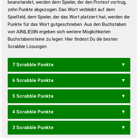
beanstandet, werden dem Spieler, der den Protest vortrug,
Duden – Standardwerk in 12 Bänden
zehn Punkte abgezogen. Das Wort verbleibt auf dem
Duden – Richtiges und gutes
Spielfeld, dem Spieler, der das Wort platziert hat, werden die
Deutsch
Punkte für das Wort gutgeschrieben. Aus den Buchstaben
von A|N|L|E|I|N ergeben sich weitere Möglichkeiten
Duden – Die deutsche Grammatik
Buchstabensteine zu legen. Hier findest Du die besten
Duden – Deutsches
Scrabble Lösungen:
Universalwörterbuch
7 Scrabble Punkte
6 Scrabble Punkte
LIANEN
5 Scrabble Punkte
ALIEN
LAIEN
LENIN
LIANE
4 Scrabble Punkte
ELAN
LAIE
LIEN
3 Scrabble Punkte
ALE
ALI
EIL
ANNE
INAN
NEIN