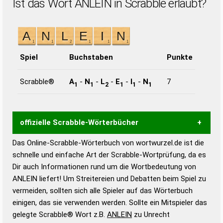
Ist das Wort ANLEIN in Scrabble erlaubt?
Spiel
Buchstaben
Punkte
Scrabble®
A
-
N
-
L
-
E
-
I
-
N
7
1
1
2
1
1
1
offizielle Scrabble-Wörterbücher
Das Online-Scrabble-Wörterbuch von wortwurzel.de ist die
Wortwurzel liefert mit Hilfe eines semantischen
schnelle und einfache Art der Scrabble-Wortprüfung, da es
Wortanalyse-Algorithmus gute Anhaltspunkte zu
Dir auch Informationen rund um die Wortbedeutung von
Wortbedeutung, Worttrennung und Wortform, um die
ANLEIN liefert! Um Streitereien und Debatten beim Spiel zu
Gültigkeit eines Wortes für das Scrabble-Spiel zu
vermeiden, sollten sich alle Spieler auf das Wörterbuch
bestimmen!
zugelassene Turnier Scrabble-
einigen, das sie verwenden werden. Sollte ein Mitspieler das
Wörterbücher sind:
gelegte Scrabble® Wort z.B.
ANLEIN
zu Unrecht