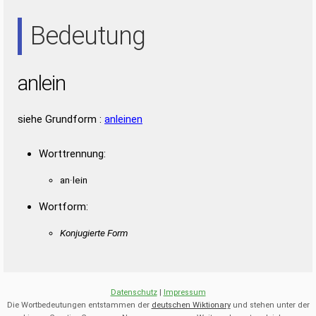
ANI
ANN
EIA
NIE
Bedeutung
anlein
siehe Grundform :
anleinen
Worttrennung:
an·lein
Wortform:
Konjugierte Form
Datenschutz
|
Impressum
Die Wortbedeutungen entstammen der
deutschen Wiktionary
und stehen unter der