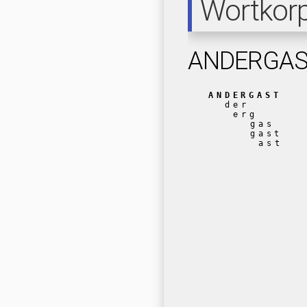
Wortkor
ANDERGA
ANDERGAST
der
erg
gas
gast
ast