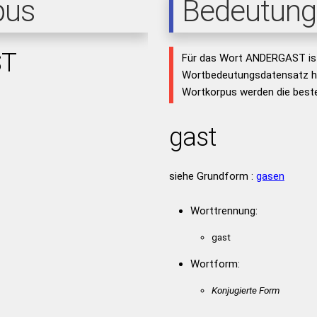
pus
Bedeutung
ST
Für das Wort ANDERGAST ist
Wortbedeutungsdatensatz hi
Wortkorpus werden die beste
gast
siehe Grundform :
gasen
Worttrennung:
gast
Wortform:
Konjugierte Form