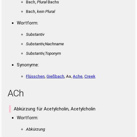
Bach,
Plural
Bachs
Bach,
kein Plural
Wortform:
Substantiv
Substantiv,Nachname
Substantiv,Toponym
Synonyme:
Flüsschen
,
Gießbach
, Aa,
Ache
,
Creek
ACh
Abkürzung für Acetylcholin, Acetylcholin
Wortform:
Abkürzung